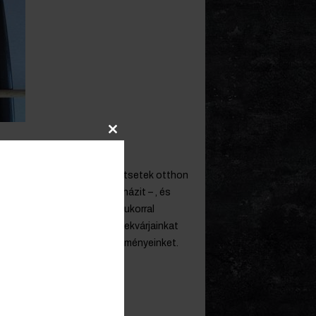
Close
this
module
 Nagyon kevés. Inkább készítsetek otthon
hurtot – lehetőleg abból is házit – , és
ümölcstartalommal, kevés cukorral
ozzávaló nélkül. Azokat a lekvárjainkat
 édesített kalóriafaló készítményeinket.