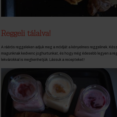
Reggeli tálalva!
A ráérős reggeleken adjuk meg a módját a kényelmes reggelinek. Kész
magunknak kedvenc joghurtunkat, és hogy még édesebb legyen a re
lekvárokkal is megkenhetjük. Lássuk a recepteket!