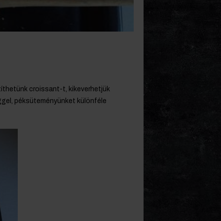
íthetünk croissant-t, kikeverhetjük
ggel, péksüteményünket különféle