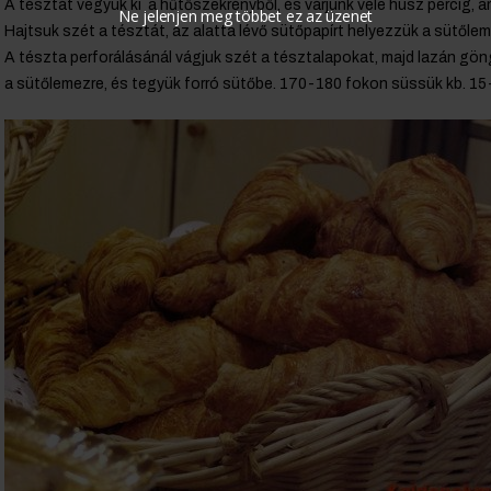
A tésztát vegyük ki a hűtőszekrényből, és várjunk vele húsz percig,
Ne jelenjen meg többet ez az üzenet
Hajtsuk szét a tésztát, az alatta lévő sütőpapírt helyezzük a sütőlem
A tészta perforálásánál vágjuk szét a tésztalapokat, majd lazán gön
a sütőlemezre, és tegyük forró sütőbe. 170-180 fokon süssük kb. 15-