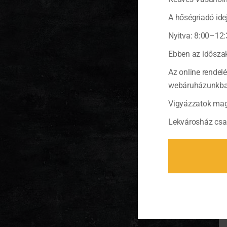
A hőségriadó idej
Nyitva: 8:00–12:
Ebben az időszak
Az online rendel
webáruházunkban 
Vigyázzatok mag
Lekvárosház csa