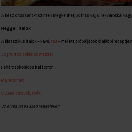
A kész croissant-t szintén megkenhetjük friss vajjal, lekvárokkal vag
Reggeli italok
A klasszikus italok – kávé,
tea
– mellett próbáljátok ki alábbi receptjein
Joghurtos céklaital mézzel
Fehércsokoládés ital forrón
Málnaturmix
Gyümölcslevek, teák
.
Jó étvágyat és szép reggeleket!