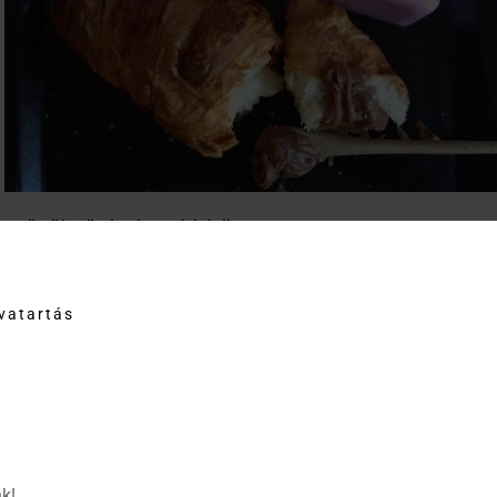
Gyümölcsös joghurtok házilag
Tudjátok, mennyi igazi gyümölcs van a bolti gyümölcsjoghurtokban?
frissen a saját ízlésetek szerint valót. Vegyetek jó minőségű natúr jog
tvatartás
válogassatok a gyümölcsös lekvárjaink közül. Garantáltan magas gy
készülnek, mindenféle tartósítószer, adalékanyag, aroma, és gyanús h
ajánljuk, melyek nem alkoholosak, diétázók használhatják a sztíviával
Lekvárok
, amiből keverhettek reggelente a joghurtotokba:
–
Erdei gyümölcs
k!