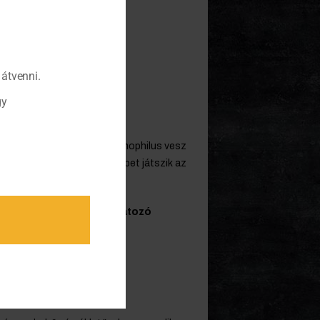
átvenni.
gy
cus és a streptococcus thermophilus vesz
, és így nagyon fontos szerepet játszik az
ezet a frissen sült, illatozó
asztalra.