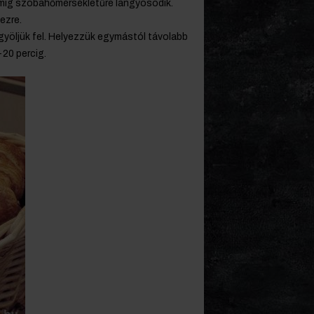
 amíg szobahőmérsékletűre langyosodik.
ezre.
gyöljük fel. Helyezzük egymástól távolabb
20 percig.