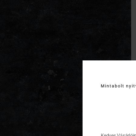
Mintabolt nyi
Kedves Vásárlóin