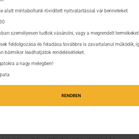
–
Mazsolás sárgabarack
e alatt mintaboltunk rövidített nyitvatartással vár benneteket:
30
–
Rebarbarás meggy
ban személyesen tudtok vásárolni, vagy a megrendelt termékeket 
–
Fahéjas-mézes alma
ések feldolgozása és feladása továbbra is zavartalanul működik, í
Még több lekvár
.
bármikor leadhatjátok rendeléseiteket.
atokra a nagy melegben!
A joghurt kialakulásában két baktériumtörzs, a lactobacillus bulgari
részt. Az élő joghurtkultúrával készült joghurt regenerálja a bélflórát
pata
emésztésben.
A házi péksütemények készítése sem ördöngösség. Micsoda élv
RENDBEN
croissant-t,
tekercseket vagy zsemléket
kitenni kosárban az 
Croissant recept
Hozzávaló: 1 csomag friss Tante Fanny croissant tészta