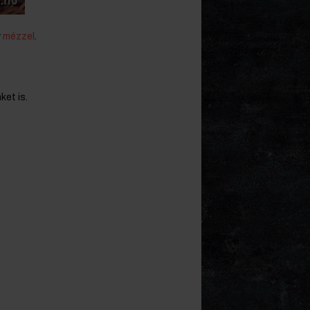
y
mézzel
.
ket is.