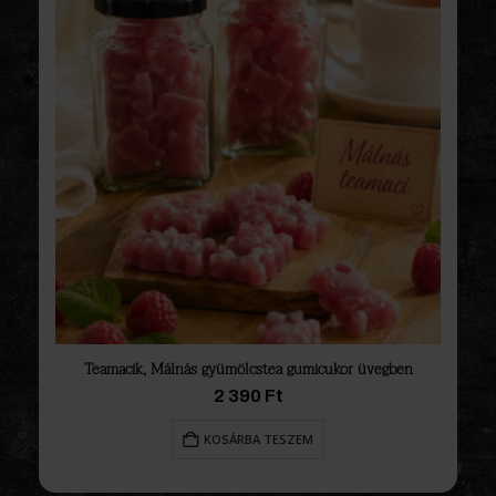
Teamacik, Málnás gyümölcstea gumicukor üvegben
2 390
Ft
KOSÁRBA TESZEM