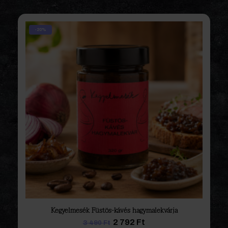
-20%
Kegyelmesék Füstös-kávés hagymalekvárja
Original
Current
2 792
Ft
3 490
Ft