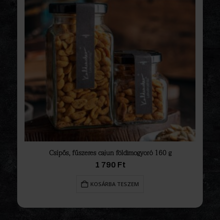
Csípős, fűszeres cajun földimogyoró 160 g
1 790
Ft
KOSÁRBA TESZEM