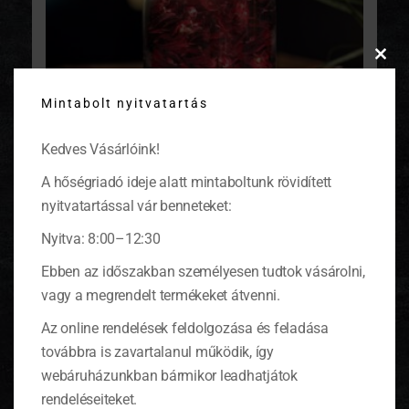
Clos
this
Mintabolt nyitvatartás
modu
Kedves Vásárlóink!
A hőségriadó ideje alatt mintaboltunk rövidített
nyitvatartással vár benneteket:
Nyitva: 8:00–12:30
Hibiszkuszvirág tea 100 g
Ebben az időszakban személyesen tudtok vásárolni,
Original
Current
1 745
Ft
3 490
Ft
price
price
vagy a megrendelt termékeket átvenni.
was:
is:
KOSÁRBA TESZEM
3
1
Az online rendelések feldolgozása és feladása
490 Ft.
745 Ft.
továbbra is zavartalanul működik, így
webáruházunkban bármikor leadhatjátok
rendeléseiteket.