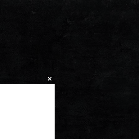
Close
this
module