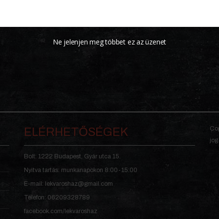
Ne jelenjen meg többet ez az üzenet
Cop
ELÉRHETŐSÉGEK
jog
Bolt: 1222 Budapest, Gyár utca 15.
Nyitva tartás: munkanapokon 8:00-15:00
E-mail: lekvaroshaz@gmail.com
Telefon: 06209328789
facebook.com/lekvaroshaz