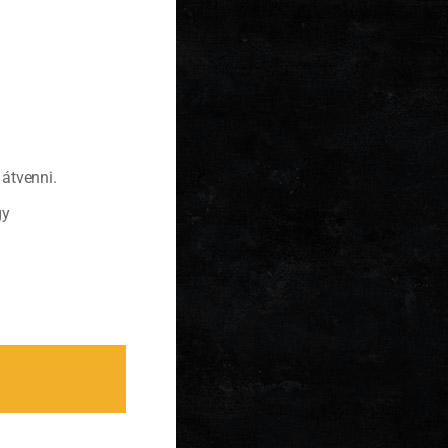
átvenni.
gy