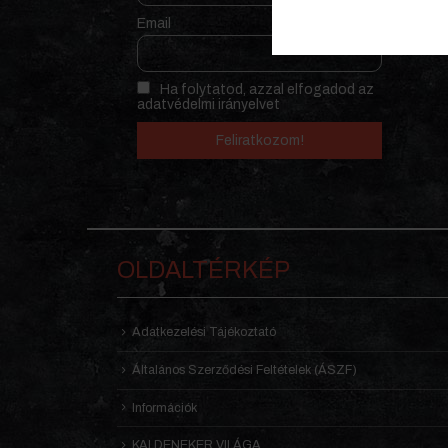
Email
Ha folytatod, azzal elfogadod az
adatvédelmi irányelvet
OLDALTÉRKÉP
Adatkezelési Tájékoztató
Általános Szerződési Feltételek (ÁSZF)
Információk
KALDENEKER VILÁGA