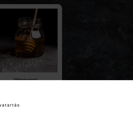
Mézcsurgató
380
Ft
KOSÁRBA TESZEM
tvatartás