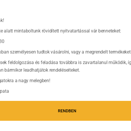
k!
e alatt mintaboltunk rövidített nyitvatartással vár benneteket:
30
ban személyesen tudtok vásárolni, vagy a megrendelt termékeket 
ések feldolgozása és feladása továbbra is zavartalanul működik, í
bármikor leadhatjátok rendeléseiteket.
atokra a nagy melegben!
pata
RENDBEN