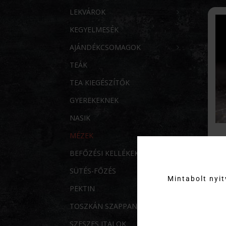
LEKVÁROK
KEGYELMESÉK
AJÁNDÉKCSOMAGOK
TEÁK
TEA KIEGÉSZÍTŐK
GYEREKEKNEK
NASIK
MÉZEK
BEFŐZÉSI KELLÉKEK
SÜTÉS-FŐZÉS
Mintabolt nyi
PEKTIN
TOSZKÁN SZAPPANOK
SZESZES ITALOK