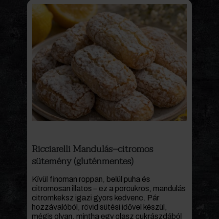
Ricciarelli Mandulás–citromos
sütemény (gluténmentes)
Kívül finoman roppan, belül puha és
citromosan illatos – ez a porcukros, mandulás
citromkeksz igazi gyors kedvenc. Pár
hozzávalóból, rövid sütési idővel készül,
mégis olyan, mintha egy olasz cukrászdából