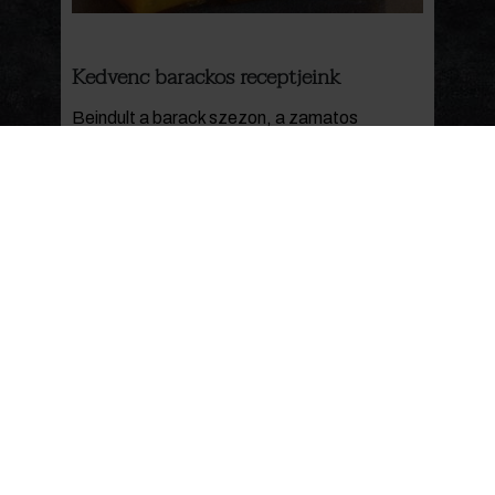
Kedvenc barackos receptjeink
Beindult a barack szezon, a zamatos
sárgabarack vagy más nevén kajszi és az
őszibarack is kapható. A gyümölcs
egészséges és rendkívül finom, melyből a
lekvár mellett leves, fűszeres chutney,
desszert is készülhet. Összeválogattuk
nektek a kedvenc receptjeinket, próbáljátok ki
őket.
(tovább…)