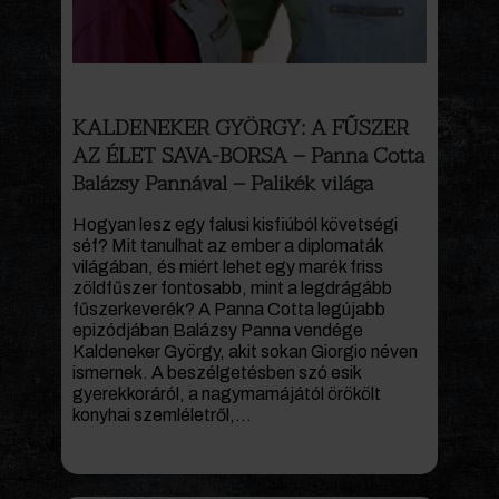
KALDENEKER GYÖRGY: A FŰSZER
AZ ÉLET SAVA-BORSA – Panna Cotta
Balázsy Pannával – Palikék világa
Hogyan lesz egy falusi kisfiúból követségi
séf? Mit tanulhat az ember a diplomaták
világában, és miért lehet egy marék friss
zöldfűszer fontosabb, mint a legdrágább
fűszerkeverék? A Panna Cotta legújabb
epizódjában Balázsy Panna vendége
Kaldeneker György, akit sokan Giorgio néven
ismernek. A beszélgetésben szó esik
gyerekkoráról, a nagymamájától örökölt
konyhai szemléletről,...