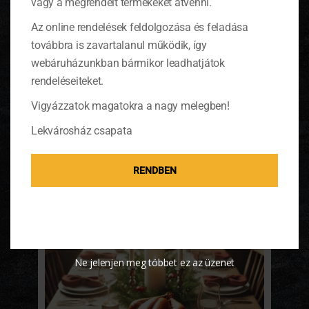
vagy a megrendelt termékeket átvenni.
Ötös – Gálvölgyi Jánossal: Interjú
Az online rendelések feldolgozása és feladása
Kaldeneker György séffel
továbbra is zavartalanul működik, így
Gálvölgyi János humoristának és Kaldeneker
webáruházunkban bármikor leadhatjátok
György séfnek, a Lekvárosház
rendeléseiteket.
megálmodójának köszönhetően egy igazán
különleges beszélgetésnek lehetünk fültanúi.
Vigyázzatok magatokra a nagy melegben!
Az interjú során nemcsak a gasztronómia
világába kalauzolnak el minket, hanem
Lekvárosház csapata
humorral fűszerezve osztják meg
gondolataikat az életükről, a munkájukról.
"Habár a vendég egy séf volt, a műsor
RENDBEN
témája pedig részben a gasztronómia, a...
Ne jelenjen meg többet ez az üzenet