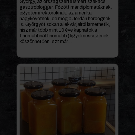
György, az országszerte ismert szakács,
gasztroblogger. Főzött már diplomatáknak,
egyetemi rektoroknak, az amerikai
nagykövetnek, de még a Jordán hercegnek
is. Györgyöt sokan a lekvárjairól ismerhetik,
hisz már több mint 10 éve kaphatók a
finomabbnál finomabb (figyelmességének
köszönhetően, ezt már...