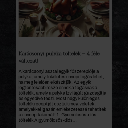
Karácsonyi pulyka töltelék – 4 féle
változat!
A karácsonyi asztal egyik főszereplője a
pulyka, amely tökéletes ünnepi fogás lehet,
ha megfelelően elkészítjük. Az egyik
legfontosabb része ennek a fogásnak a
töltelék, amely a pulyka ízvilágát gazdagítja
és egyedivé teszi. Most négy különleges
töltelék receptjét osztjuk meg veletek,
amelyekkel igazán emlékezetessé tehetitek
az ünnepi lakomát! 1. Gyümölcsös-diós
töltelék A gyümölcsös-diós...