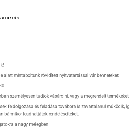
tvatartás
-20%
k!
e alatt mintaboltunk rövidített nyitvatartással vár benneteket:
30
ban személyesen tudtok vásárolni, vagy a megrendelt termékeket 
Kegyelmesék kedvencei
ések feldolgozása és feladása továbbra is zavartalanul működik, í
bármikor leadhatjátok rendeléseiteket.
Original
Cu
14 750
Ft
2 792
Ft
3 490
Ft
price
pr
atokra a nagy melegben!
was:
is:
KOSÁRBA TESZEM
KOSÁRBA TESZEM