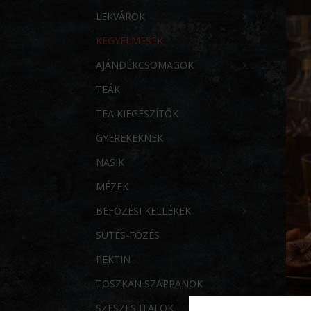
LEKVÁROK
KEGYELMESÉK
AJÁNDÉKCSOMAGOK
TEÁK
TEA KIEGÉSZÍTŐK
GYEREKEKNEK
NASIK
MÉZEK
BEFŐZÉSI KELLÉKEK
SÜTÉS-FŐZÉS
PEKTIN
TOSZKÁN SZAPPANOK
SZESZES ITALOK