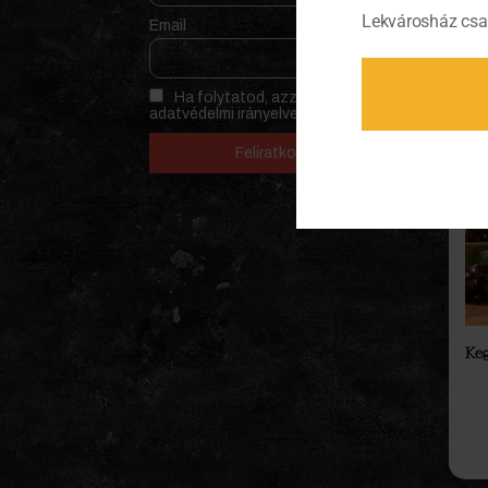
Lekvárosház csa
Email
Ha folytatod, azzal elfogadod az
adatvédelmi irányelvet