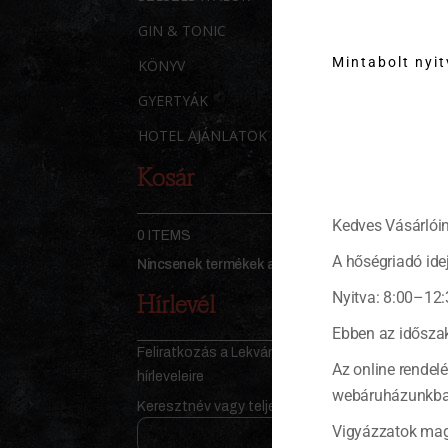
GIN & TONIC
Mintabolt nyi
KÖNYV
GYERTYÁK
HOTEL AJÁNLATOK
Kosár
Kedves Vásárlóin
0 ITEMS
KOSÁR
A hőségriadó idej
Nincsenek termékek a kosárban.
Hírlevél
Nyitva: 8:00–12:
Ebben az időszak
Feliratkozás a Lekvárosház
Az online rendel
hírleveleire
webáruházunkban 
Keresztnév vagy teljes név
Vigyázzatok mag