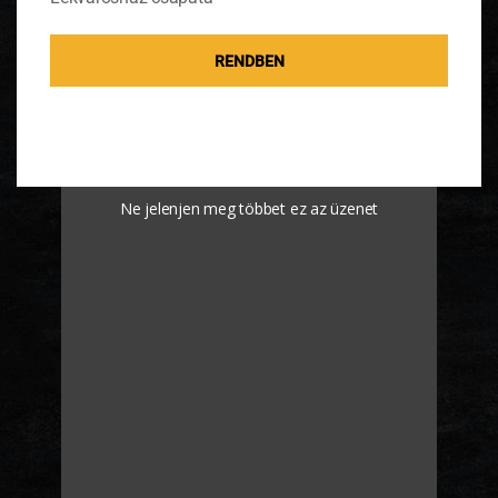
ellenőrizhetjük, hogy megsült-e a süteményünk.
Tálaljuk
karamellás banánlekvárral
vagy más
RENDBEN
dzsemmel. Szórjuk meg porcukorral és díszítsük
citromfűvel vagy menta levéllel.
Nézd meg a videót is!
Ne jelenjen meg többet ez az üzenet