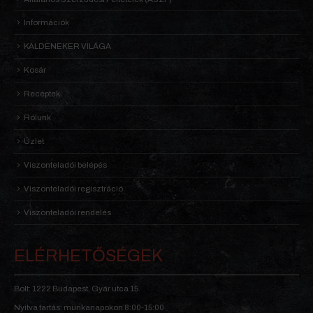
Információk
KALDENEKER VILÁGA
Kosár
Receptek
Rólunk
Üzlet
Viszonteladói belépés
Viszonteladói regisztráció
Viszonteladói rendelés
ELÉRHETŐSÉGEK
Bolt: 1222 Budapest, Gyár utca 15.
Nyitva tartás: munkanapokon 8:00-15:00