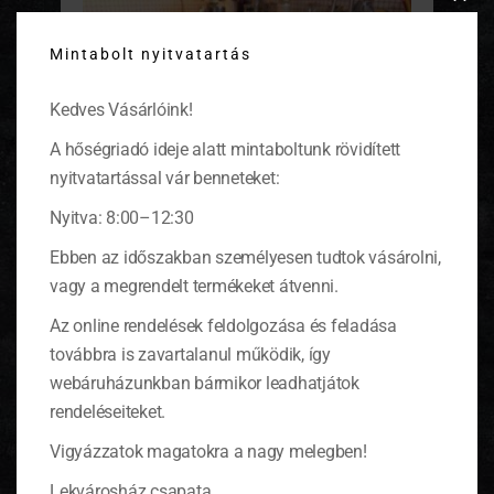
Clos
this
Mintabolt nyitvatartás
modu
Kedves Vásárlóink!
A hőségriadó ideje alatt mintaboltunk rövidített
nyitvatartással vár benneteket:
Nyitva: 8:00–12:30
Ebben az időszakban személyesen tudtok vásárolni,
A répás keverékhez hozzáadjuk a magvakat is,
vagy a megrendelt termékeket átvenni.
belereszeljük a narancs héját, belefacsarjuk a
narancs levét, majd a sütőporral és a
Az online rendelések feldolgozása és feladása
szódabikarbónával elkevert liszttel is
továbbra is zavartalanul működik, így
eldolgozzuk. A kész tésztát szépen belesimítjuk
webáruházunkban bármikor leadhatjátok
az előkészített tortaformába. De muffin formákban
rendeléseiteket.
is megsüthetjük.
Vigyázzatok magatokra a nagy melegben!
A formát előmelegített sütőbe tesszük és 140-150
fokon 30-40 percig sütjük. Tűpróbával
Lekvárosház csapata