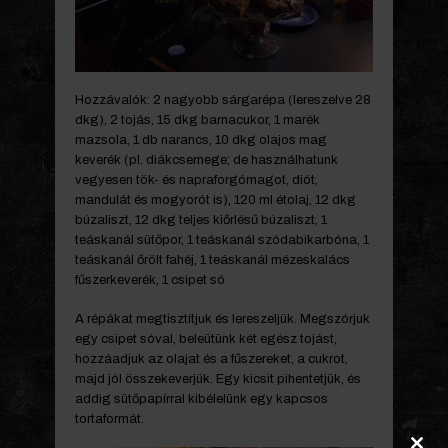
Hozzávalók: 2 nagyobb sárgarépa (lereszelve 28
dkg), 2 tojás, 15 dkg barnacukor, 1 marék
mazsola, 1 db narancs, 10 dkg olajos mag
keverék (pl. diákcsemege; de használhatunk
vegyesen tök- és napraforgómagot, diót,
mandulát és mogyorót is), 120 ml étolaj, 12 dkg
búzaliszt, 12 dkg teljes kiőrlésű búzaliszt, 1
teáskanál sütőpor, 1 teáskanál szódabikarbóna, 1
teáskanál őrölt fahéj, 1 teáskanál mézeskalács
fűszerkeverék, 1 csipet só
A répákat megtisztítjuk és lereszeljük. Megszórjuk
egy csipet sóval, beleütünk két egész tojást,
hozzáadjuk az olajat és a fűszereket, a cukrot,
majd jól összekeverjük. Egy kicsit pihentetjük, és
addig sütőpapírral kibélelünk egy kapcsos
tortaformát.