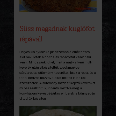
Süss magadnak kuglófot
répával!
Helyes kis nyuszika jut eszembe a erről tortáról,
akit beküldtek a boltba és répatortát kellet neki
venni. Mihozzánk jöhet, mert a nagy sikerű muffin
keverék után elkészítettük a sokmagos-
sárgarépás sütemény keveréket. Igaz a répát és a
többi nedves hozzávalókat nektek is be kell
szereznetek. A sütemény bázisát képző keveréket
mi összeállítottuk, innentől kezdve még a
konyhában kevésbé jártas emberek is könnyedén
el tudják készíteni.