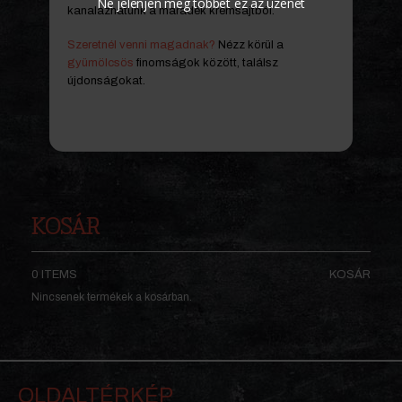
Ne jelenjen meg többet ez az üzenet
kanalazhatunk a maradék krémsajtból.
Szeretnél venni magadnak?
Nézz körül a
gyümölcsös
finomságok között, találsz
újdonságokat.
KOSÁR
0 ITEMS
KOSÁR
Nincsenek termékek a kosárban.
OLDALTÉRKÉP