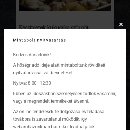
Készítsetek kukucska szörpöt
Clos
akácvirágból!
this
Mintabolt nyitvatartás
modu
Szülőfalum májusban illatozik az virágzó
akácfától. A falut körülöleli a sok akácfa,
Kedves Vásárlóink!
esténként még a gyerekszobámban is érezni
lehetett édeskés illatát.
(tovább…)
A hőségriadó ideje alatt mintaboltunk rövidített
nyitvatartással vár benneteket:
Nyitva: 8:00–12:30
Ebben az időszakban személyesen tudtok vásárolni,
KOSÁR
vagy a megrendelt termékeket átvenni.
Az online rendelések feldolgozása és feladása
0 ITEMS
KOSÁR
továbbra is zavartalanul működik, így
Nincsenek termékek a kosárban.
webáruházunkban bármikor leadhatjátok