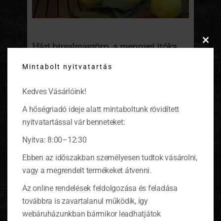
Házi birsalmaszörp, a mennyei itóka
Clos
this
Az otthoni befőzés egyik nagy előnye, hogy
Mintabolt nyitvatartás
modu
az kerül a befőző fazékba, amit mi
szeretnénk. Nekem is jutott egy ládányi
Kedves Vásárlóink!
birsalma Brian barátom pécselyi birtokáról.
(tovább…)
A hőségriadó ideje alatt mintaboltunk rövidített
nyitvatartással vár benneteket:
Nyitva: 8:00–12:30
Ebben az időszakban személyesen tudtok vásárolni,
KOSÁR
vagy a megrendelt termékeket átvenni.
Az online rendelések feldolgozása és feladása
0 ITEMS
KOSÁR
továbbra is zavartalanul működik, így
Nincsenek termékek a kosárban.
webáruházunkban bármikor leadhatjátok