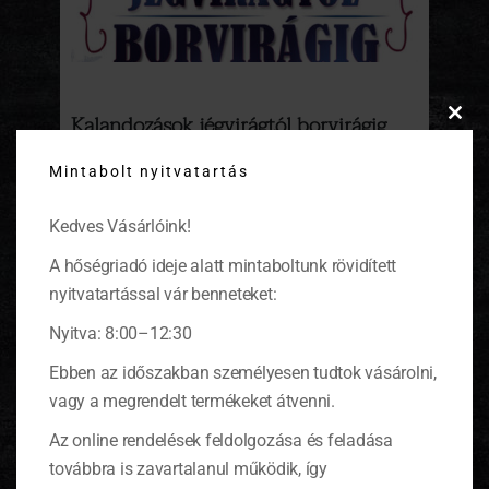
Kalandozások jégvirágtól borvirágig
Clos
2012
this
Mintabolt nyitvatartás
modu
A Jégvirágtól Borvirágig program másodszor
kerül megrendezésre. Az év leghidegebb
Kedves Vásárlóink!
hónapjának közepén, január 14-én Monoron.
Gyertek, mert én is megyek, jönnek a
A hőségriadó ideje alatt mintaboltunk rövidített
lekvárjaim is.
(tovább…)
nyitvatartással vár benneteket:
Nyitva: 8:00–12:30
Ebben az időszakban személyesen tudtok vásárolni,
vagy a megrendelt termékeket átvenni.
KOSÁR
Az online rendelések feldolgozása és feladása
továbbra is zavartalanul működik, így
0 ITEMS
KOSÁR