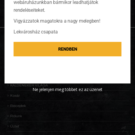
webáruházunkban bármikor leadhatjátok
Nincsenek termékek a kosárban.
rendeléseiteket.
Vigyázzatok magatokra a nagy melegben!
Lekvárosház csapata
OLDALTÉRKÉP
RENDBEN
Adatkezelési Tájékoztató
Általános Szerződési Feltételek (ÁSZF)
Információk
KALDENEKER VILÁGA
Ne jelenjen meg többet ez az üzenet
Kosár
Receptek
Rólunk
Üzlet