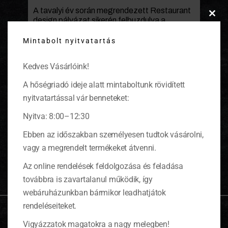
A tavalyi év során megrendezett Restaurant
design pályázat sikerén felbuzdulva a
Clos
Coninvest idén tavasszal ismét felkarolja a
this
fiatalokat, ezúttal a food art jegyében.
Mintabolt nyitvatartás
modu
(tovább…)
Kedves Vásárlóink!
A hőségriadó ideje alatt mintaboltunk rövidített
nyitvatartással vár benneteket:
KOSÁR
Nyitva: 8:00–12:30
Ebben az időszakban személyesen tudtok vásárolni,
0 ITEMS
KOSÁR
vagy a megrendelt termékeket átvenni.
Nincsenek termékek a kosárban.
Az online rendelések feldolgozása és feladása
továbbra is zavartalanul működik, így
webáruházunkban bármikor leadhatjátok
rendeléseiteket.
OLDALTÉRKÉP
Vigyázzatok magatokra a nagy melegben!