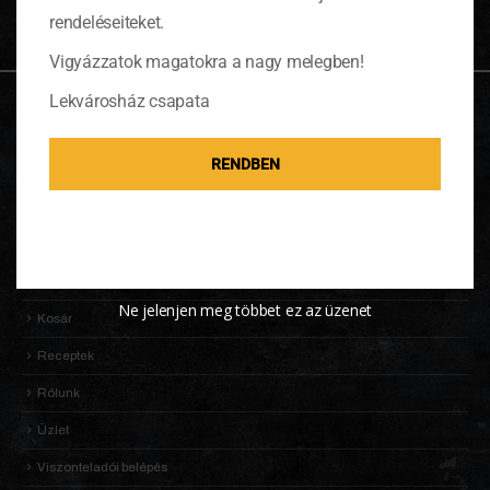
rendeléseiteket.
Vigyázzatok magatokra a nagy melegben!
Lekvárosház csapata
OLDALTÉRKÉP
RENDBEN
Adatkezelési Tájékoztató
Általános Szerződési Feltételek (ÁSZF)
Információk
KALDENEKER VILÁGA
Ne jelenjen meg többet ez az üzenet
Kosár
Receptek
Rólunk
Üzlet
Viszonteladói belépés