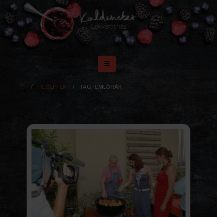
RECEPTEK
TAG -
EMLŐRÁK