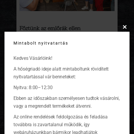
Főztünk az emlőrák ellen
Clos
this
Amerikában rózsaszínű uniformisba öltöztek
Mintabolt nyitvatartás
modu
a szakácsok az elmúlt hétvégén. Mi is
kapcsolódtunk ehhez a nemes
kezdeményezéshez. Pénzt gyűjtöttünk
Kedves Vásárlóink!
főztjeinkkel az emlőrák megelőzésére.
(tovább…)
A hőségriadó ideje alatt mintaboltunk rövidített
nyitvatartással vár benneteket:
Nyitva: 8:00–12:30
Ebben az időszakban személyesen tudtok vásárolni,
KOSÁR
vagy a megrendelt termékeket átvenni.
Az online rendelések feldolgozása és feladása
továbbra is zavartalanul működik, így
0 ITEMS
KOSÁR
webáruházunkban bármikor leadhatjátok
Nincsenek termékek a kosárban.