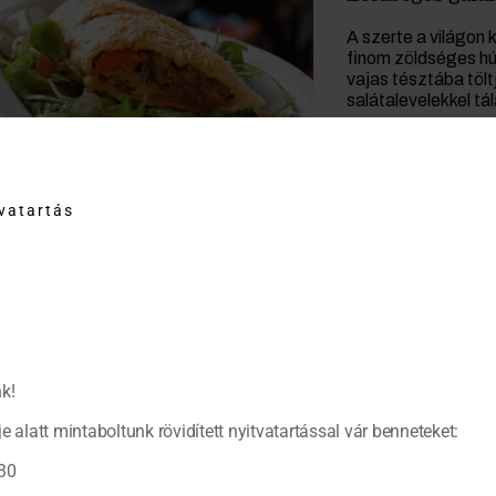
A szerte a világon
finom zöldséges hú
vajas tésztába tölt
salátalevelekkel tál
tvatartás
k!
e alatt mintaboltunk rövidített nyitvatartással vár benneteket:
30