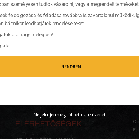
ban személyesen tudtok vásárolni, vagy a megrendelt termékeket 
ések feldolgozása és feladása továbbra is zavartalanul működik, í
bármikor leadhatjátok rendeléseiteket.
atokra a nagy melegben!
pata
RENDBEN
Ne jelenjen meg többet ez az üzenet
Cop
ELÉRHETŐSÉGEK
jog