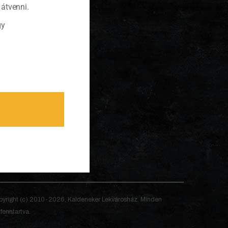
átvenni.
gy
yright (c) 2010-2026, Kaldeneker Lekvárosház. Minden
 fenntartva.