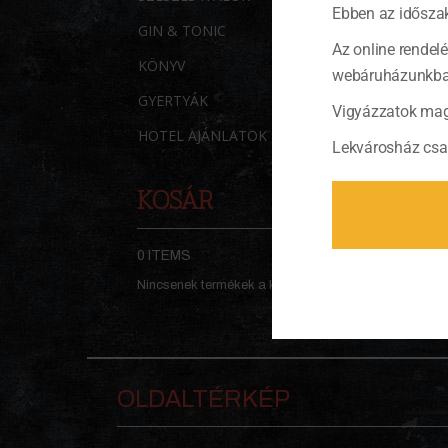
Ebben az időszak
GIN & TONIC
Az online rendel
KÖNYV
webáruházunkban 
GYERTYÁK
Vigyázzatok mag
HOTEL AJÁNLATOK
Lekvárosház csa
KOSÁR
0 ITEMS
KOSÁR
Nincsenek termékek a kosárban.
OLDALTÉRKÉP