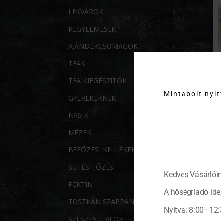
LEKVÁROK
KEGYELMESÉK
AJÁNDÉKCSOMAGOK
TEÁK
TEA KIEGÉSZÍTŐK
Mintabolt nyi
GYEREKEKNEK
NASIK
MÉZEK
BEFŐZÉSI KELLÉKEK
SÜTÉS-FŐZÉS
Kedves Vásárlóin
PEKTIN
A hőségriadó idej
TOSZKÁN SZAPPANOK
Nyitva: 8:00–12:
SZESZES ITALOK