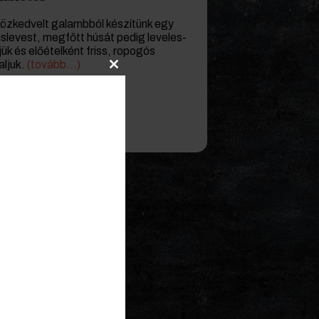
 közkedvelt galambból készítünk egy
slevest, megfőtt húsát pedig leveles-
jük és előételként friss, ropogós
aljuk.
(tovább…)
Close
this
module