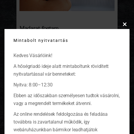
Madarat fogtam…
Clos
this
Ne gondoljátok, hogy egyedül élek. Vannak
Mintabolt nyitvatartás
modu
kedves társaim, akiket gondozok, és naponta
meglátogatnak. Hálából reggelente
Kedves Vásárlóink!
csiripeléssel, füttyel ébresztenek. Ők az én
madaraim.
(tovább…)
A hőségriadó ideje alatt mintaboltunk rövidített
nyitvatartással vár benneteket:
Nyitva: 8:00–12:30
Ebben az időszakban személyesen tudtok vásárolni,
KOSÁR
vagy a megrendelt termékeket átvenni.
Az online rendelések feldolgozása és feladása
0 ITEMS
KOSÁR
továbbra is zavartalanul működik, így
Nincsenek termékek a kosárban.
webáruházunkban bármikor leadhatjátok