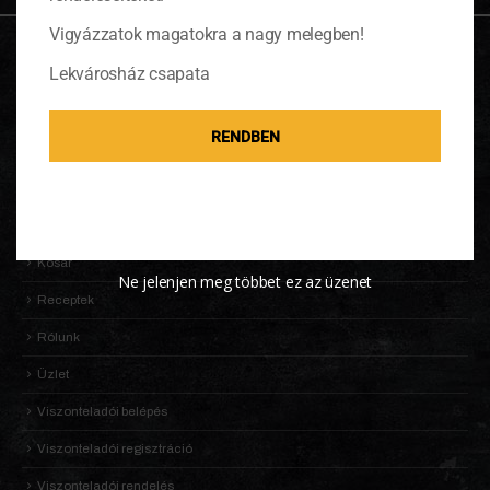
Vigyázzatok magatokra a nagy melegben!
OLDALTÉRKÉP
Lekvárosház csapata
Adatkezelési Tájékoztató
RENDBEN
Általános Szerződési Feltételek (ÁSZF)
Információk
KALDENEKER VILÁGA
Kosár
Ne jelenjen meg többet ez az üzenet
Receptek
Rólunk
Üzlet
Viszonteladói belépés
Viszonteladói regisztráció
Viszonteladói rendelés