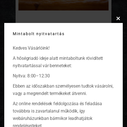
Clos
Hagymalepény: hagymaimádók
this
előnyben!
Mintabolt nyitvatartás
modu
Nagyszerű vendégváró csemege, leveles
Kedves Vásárlóink!
tésztából gyorsan elkészítheted.
(tovább…)
A hőségriadó ideje alatt mintaboltunk rövidített
nyitvatartással vár benneteket:
Nyitva: 8:00–12:30
KOSÁR
Ebben az időszakban személyesen tudtok vásárolni,
vagy a megrendelt termékeket átvenni.
Az online rendelések feldolgozása és feladása
0 ITEMS
KOSÁR
továbbra is zavartalanul működik, így
Nincsenek termékek a kosárban.
webáruházunkban bármikor leadhatjátok
rendeléseiteket.