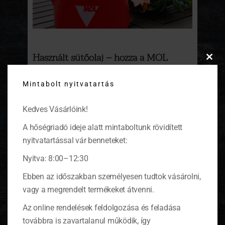
Használt sütőolaj – hozza a MOL
Clos
töltőállomásokra!
this
Mintabolt nyitvatartás
modu
Országszerte mintegy 150 MOL-benzinkúton
helyeztünk el olyan speciális gyűjtőhordót,
mely lehetővé teszi a lakossági használt
Kedves Vásárlóink!
sütőolaj és zsiradék környezetbarát tárolását
A hőségriadó ideje alatt mintaboltunk rövidített
és elszállítását újrahasznosítás céljából.
(tovább…)
nyitvatartással vár benneteket:
Nyitva: 8:00–12:30
Ebben az időszakban személyesen tudtok vásárolni,
vagy a megrendelt termékeket átvenni.
KOSÁR
Az online rendelések feldolgozása és feladása
továbbra is zavartalanul működik, így