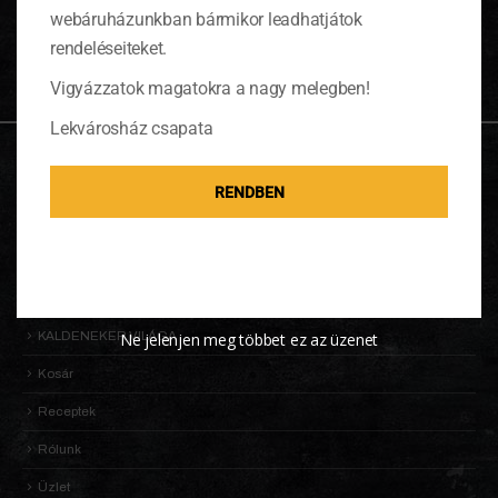
0 ITEMS
KOSÁR
webáruházunkban bármikor leadhatjátok
Nincsenek termékek a kosárban.
rendeléseiteket.
Vigyázzatok magatokra a nagy melegben!
Lekvárosház csapata
OLDALTÉRKÉP
RENDBEN
Adatkezelési Tájékoztató
Általános Szerződési Feltételek (ÁSZF)
Információk
KALDENEKER VILÁGA
Ne jelenjen meg többet ez az üzenet
Kosár
Receptek
Rólunk
Üzlet