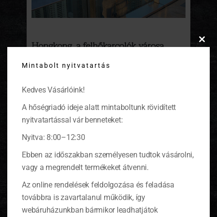
Hongkong, a felhőkarcolók városa
Clos
this
Hosszú repülőút vezet Délkelet-Ázsiába,
Mintabolt nyitvatartás
modu
érdemes utunkat megszakítani egy nagyobb
kiruccanás erejéig az átszálló repülőtéren.
Kedves Vásárlóink!
Fényképes úti beszámoló a felhőkarcolók
birodalmából.
(tovább…)
A hőségriadó ideje alatt mintaboltunk rövidített
nyitvatartással vár benneteket:
Nyitva: 8:00–12:30
Ebben az időszakban személyesen tudtok vásárolni,
KOSÁR
vagy a megrendelt termékeket átvenni.
Az online rendelések feldolgozása és feladása
0 ITEMS
KOSÁR
továbbra is zavartalanul működik, így
Nincsenek termékek a kosárban.
webáruházunkban bármikor leadhatjátok