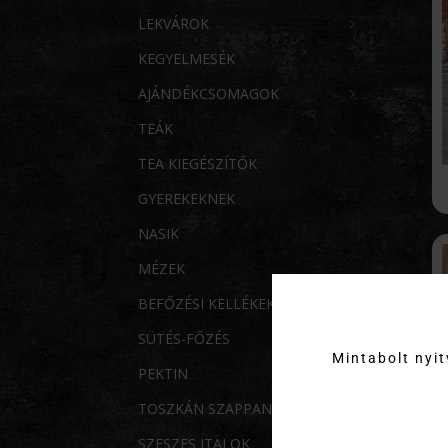
LEKVÁROK
KEGYELMESÉK
AJÁNDÉKCSOMAGOK
TEÁK
TEA KIEGÉSZÍTŐK
GYEREKEKNEK
NASIK
MÉZEK
BEFŐZÉSI KELLÉKEK
SÜTÉS-FŐZÉS
Mintabolt nyi
PEKTIN
TOSZKÁN SZAPPANOK
SZESZES ITALOK