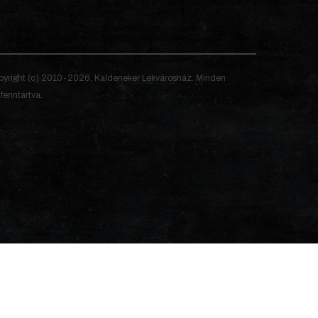
yright (c) 2010-2026, Kaldeneker Lekvárosház. Minden
 fenntartva.