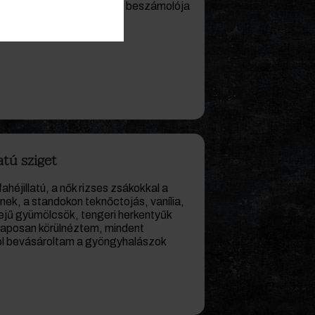
földi kalandozásom képes beszámolója
getéről.
(tovább…)
latú sziget
fahéjillatú, a nők rizses zsákokkal a
ek, a standokon teknőctojás, vanília,
sejű gyümölcsök, tengeri herkentyűk
laposan körülnéztem, mindent
ól bevásároltam a gyöngyhalászok