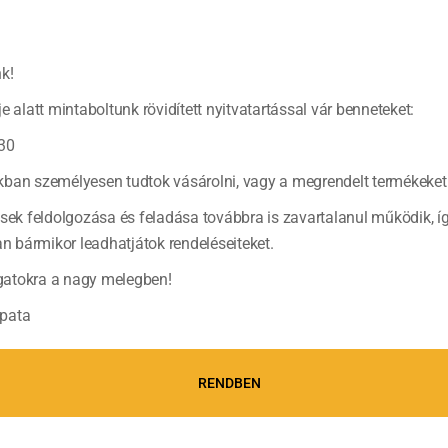
k!
e alatt mintaboltunk rövidített nyitvatartással vár benneteket:
Feketerizs-pud
ízét!
30
ban személyesen tudtok vásárolni, vagy a megrendelt termékeket 
Ez az étel Indonéz
sült banánt is fogy
ések feldolgozása és feladása továbbra is zavartalanul működik, í
banánlevélben tálal
bármikor leadhatjátok rendeléseiteket.
kókuszdióval.
(tov
atokra a nagy melegben!
pata
RENDBEN
A rizsföldek á
Az Indonéz rizsföl