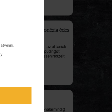
ing: kóstold meg Indonézia édes
átvenni.
iában közkedvelt édesség, az ottaniak
asztanak, majd a kész rizspudingot
gy
ják, bőven megszórják frissen reszelt
ább…)
rnyékában
dek mértani pontosságú vonalai mindig