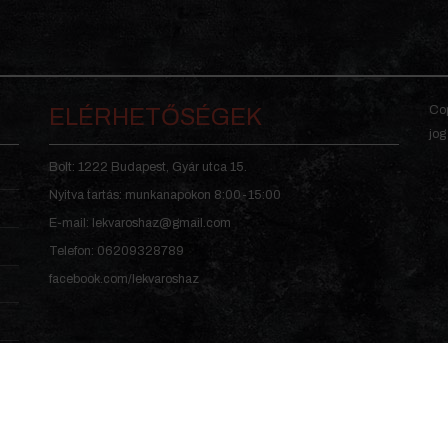
Cop
ELÉRHETŐSÉGEK
jog
Bolt: 1222 Budapest, Gyár utca 15.
Nyitva tartás: munkanapokon 8:00-15:00
E-mail: lekvaroshaz@gmail.com
Telefon: 06209328789
facebook.com/lekvaroshaz