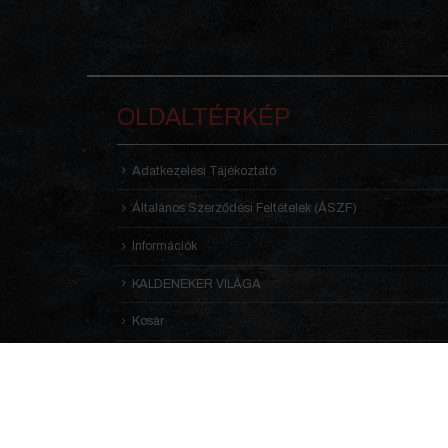
OLDALTÉRKÉP
Adatkezelési Tájékoztató
Általános Szerződési Feltételek (ÁSZF)
Információk
KALDENEKER VILÁGA
Kosár
Receptek
Rólunk
Üzlet