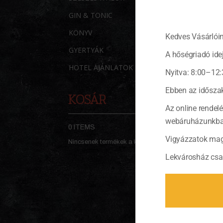
GIN & TONIC
KÖNYV
Kedves Vásárlóin
GYERTYÁK
A hőségriadó idej
HOTEL AJÁNLATOK
Nyitva: 8:00–12:
Ebben az időszak
KOSÁR
Az online rendel
webáruházunkban 
0 ITEMS
KOSÁR
Vigyázzatok mag
Nincsenek termékek a kosárban.
Lekvárosház csa