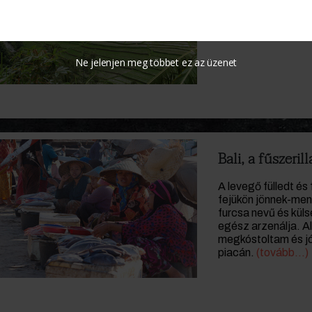
lenyűgöznek. Rizs
következik Bali szi
Ne jelenjen meg többet ez az üzenet
Bali, a fűszeril
A levegő fülledt és 
fejükön jönnek-menn
furcsa nevű és kül
egész arzenálja. A
megkóstoltam és j
piacán.
(tovább…)