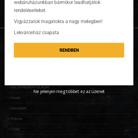
webáruházunkban bármikor leadhatjátok
Nincsenek termékek a kosárban.
rendeléseiteket.
Vigyázzatok magatokra a nagy melegben!
Lekvárosház csapata
OLDALTÉRKÉP
RENDBEN
Adatkezelési Tájékoztató
Általános Szerződési Feltételek (ÁSZF)
Információk
KALDENEKER VILÁGA
Ne jelenjen meg többet ez az üzenet
Kosár
Receptek
Rólunk
Üzlet