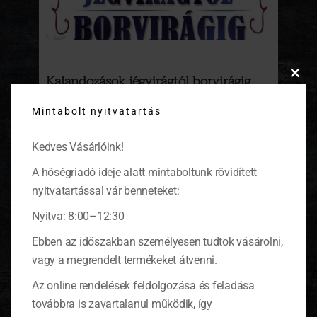
Kalandozások jégvirágtól borvirágig
Clos
2012
this
Mintabolt nyitvatartás
modu
A Jégvirágtól Borvirágig program másodszor
kerül megrendezésre. Az év leghidegebb
Kedves Vásárlóink!
hónapjának közepén, január 14-én Monoron.
Gyertek, mert én is megyek, jönnek a
A hőségriadó ideje alatt mintaboltunk rövidített
lekvárjaim is.
(tovább…)
nyitvatartással vár benneteket:
Nyitva: 8:00–12:30
Ebben az időszakban személyesen tudtok vásárolni,
vagy a megrendelt termékeket átvenni.
KOSÁR
Az online rendelések feldolgozása és feladása
továbbra is zavartalanul működik, így
0 ITEMS
KOSÁR