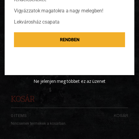
Vigyázzatok magatokra a nagy melegben!
Lekvárosház csapata
Ülök egy rózsaszínű kádban
RENDBEN
Régi álmom, egy csobbanó a kertben - itt
van, amire vágytam, nem zenélő, de
majdnem ágytál!
(tovább…)
Ne jelenjen meg többet ez az üzenet
KOSÁR
0 ITEMS
KOSÁR
Nincsenek termékek a kosárban.