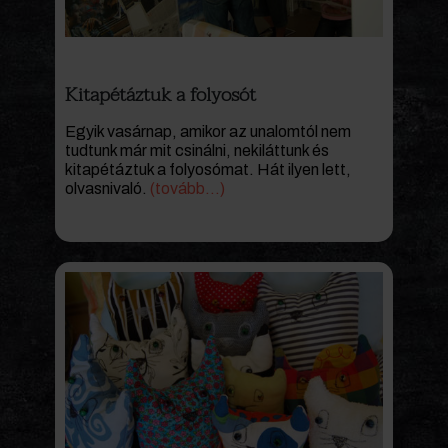
Kitapétáztuk a folyosót
Egyik vasárnap, amikor az unalomtól nem
tudtunk már mit csinálni, nekiláttunk és
kitapétáztuk a folyosómat. Hát ilyen lett,
olvasnivaló.
(tovább…)