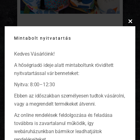
Clos
Lányom és a Padlás-holmik
this
Mintabolt nyitvatartás
modu
Nagylányom karácsonyra kért egy
varrógépet. Megkapta, és lelkesen gyártja a
Kedves Vásárlóink!
kis figuráit. Létrehozta a Padlás-holmik nevű
internetes naplóját.
(tovább…)
A hőségriadó ideje alatt mintaboltunk rövidített
nyitvatartással vár benneteket:
Nyitva: 8:00–12:30
Ebben az időszakban személyesen tudtok vásárolni,
vagy a megrendelt termékeket átvenni.
Az online rendelések feldolgozása és feladása
továbbra is zavartalanul működik, így
webáruházunkban bármikor leadhatjátok
rendeléseiteket.