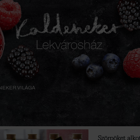
NEKER VILÁGA
Szörpöket alk