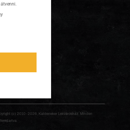
átvenni.
gy
yright (c) 2010-2026, Kaldeneker Lekvárosház. Minden
 fenntartva.