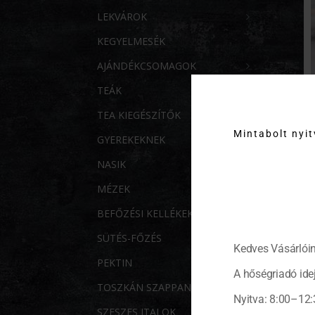
LEKVÁROK
KEGYELMESÉK
AJÁNDÉKCSOMAGOK
TEÁK
TEA KIEGÉSZÍTŐK
Mintabolt nyi
GYEREKEKNEK
NASIK
MÉZEK
BEFŐZÉSI KELLÉKEK
SÜTÉS-FŐZÉS
Kedves Vásárlóin
PEKTIN
A hőségriadó idej
TOSZKÁN SZAPPANOK
Nyitva: 8:00–12:
SZESZES ITALOK