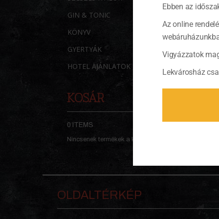
Ebben az időszak
GIN & TONIC
Az online rendel
KÖNYV
webáruházunkban 
GYERTYÁK
Vigyázzatok mag
HOTEL AJÁNLATOK
Lekvárosház csa
KOSÁR
0 ITEMS
KOSÁR
Nincsenek termékek a kosárban.
OLDALTÉRKÉP