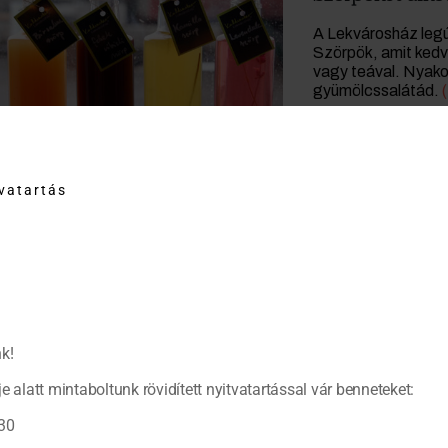
A Lekvárosház leg
Szörpök, amit kedve
vagy teával. Nyako
gyümölcssalátád.
tvatartás
k!
e alatt mintaboltunk rövidített nyitvatartással vár benneteket:
30