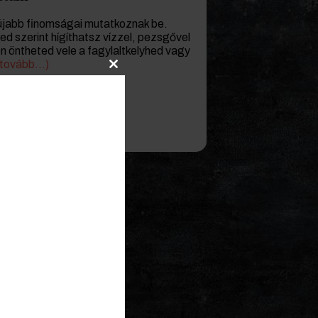
újabb finomságai mutatkoznak be.
d szerint hígíthatsz vízzel, pezsgővel
n öntheted vele a fagylaltkelyhed vagy
(tovább…)
Close
this
module