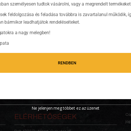
ban személyesen tudtok vásárolni, vagy a megrendelt termékeket 
ések feldolgozása és feladása továbbra is zavartalanul működik, í
bármikor leadhatjátok rendeléseiteket.
atokra a nagy melegben!
pata
RENDBEN
Ne jelenjen meg többet ez az üzenet
Cop
ELÉRHETŐSÉGEK
jog