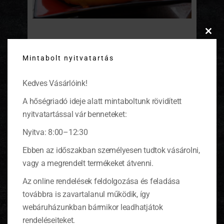
Clos
Kemencés lángos zöldségekkel
this
Mintabolt nyitvatartás
modu
Ez a tésztaétel a hagyományos magyar
konyhát, a zöldségek a mediterrán ízeket
Kedves Vásárlóink!
idézik.
(tovább…)
A hőségriadó ideje alatt mintaboltunk rövidített
nyitvatartással vár benneteket:
Nyitva: 8:00–12:30
KOSÁR
Ebben az időszakban személyesen tudtok vásárolni,
vagy a megrendelt termékeket átvenni.
Az online rendelések feldolgozása és feladása
0 ITEMS
KOSÁR
Nincsenek termékek a kosárban.
továbbra is zavartalanul működik, így
webáruházunkban bármikor leadhatjátok
rendeléseiteket.