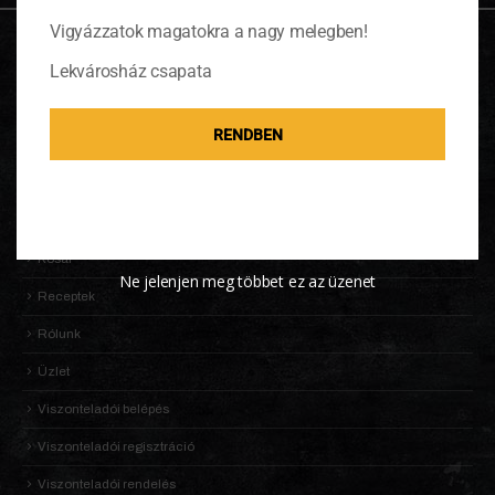
Vigyázzatok magatokra a nagy melegben!
OLDALTÉRKÉP
Lekvárosház csapata
Adatkezelési Tájékoztató
RENDBEN
Általános Szerződési Feltételek (ÁSZF)
Információk
KALDENEKER VILÁGA
Kosár
Ne jelenjen meg többet ez az üzenet
Receptek
Rólunk
Üzlet
Viszonteladói belépés
Viszonteladói regisztráció
Viszonteladói rendelés