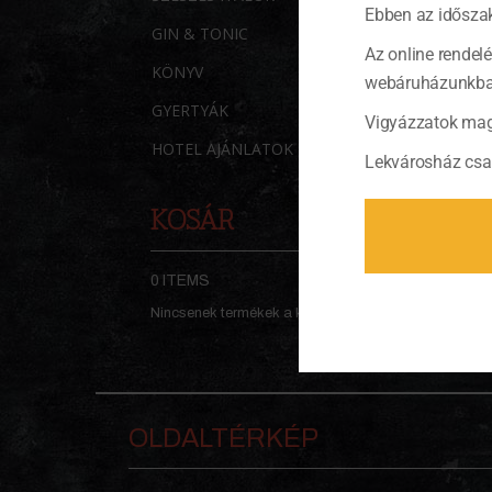
Ebben az időszak
GIN & TONIC
Az online rendel
KÖNYV
webáruházunkban 
GYERTYÁK
Vigyázzatok mag
HOTEL AJÁNLATOK
Lekvárosház csa
KOSÁR
0 ITEMS
KOSÁR
Nincsenek termékek a kosárban.
OLDALTÉRKÉP