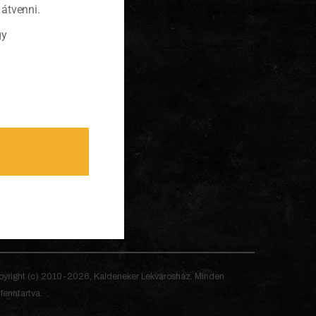
átvenni.
gy
yright (c) 2010-2026, Kaldeneker Lekvárosház. Minden
 fenntartva.