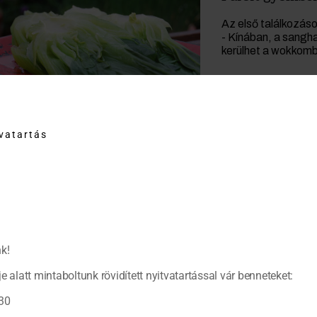
Az első találkozáso
- Kínában, a sangha
kerülhet a wokkom
tvatartás
k!
e alatt mintaboltunk rövidített nyitvatartással vár benneteket:
30