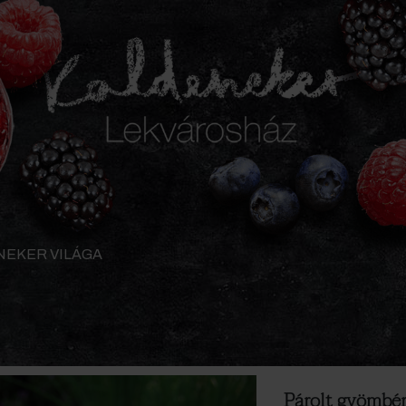
NEKER VILÁGA
Párolt gyömbér