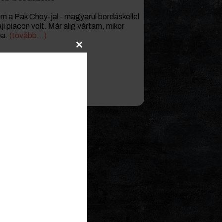
m a Pak Choy-jal - magyarul bordáskellel
ji piacon volt. Már alig vártam, mikor
ba.
(tovább…)
Close
this
module