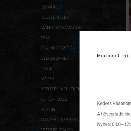
LEKVÁROK
KEGYELMESÉK
AJÁNDÉKCSOMAGOK
TEÁK
TEA KIEGÉSZÍTŐK
Mintabolt nyi
GYEREKEKNEK
NASIK
MÉZEK
BEFŐZÉSI KELLÉKEK
SÜTÉS-FŐZÉS
Kedves Vásárlóin
PEKTIN
A hőségriadó idej
TOSZKÁN SZAPPANOK
Nyitva: 8:00–12:
SZESZES ITALOK