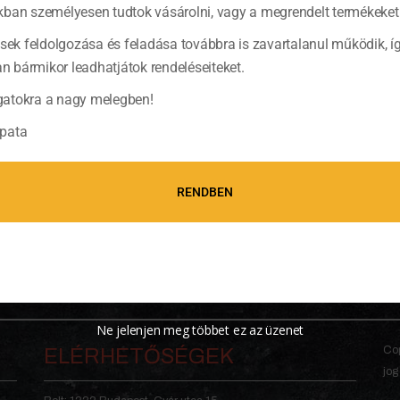
ban személyesen tudtok vásárolni, vagy a megrendelt termékeket 
ések feldolgozása és feladása továbbra is zavartalanul működik, í
bármikor leadhatjátok rendeléseiteket.
atokra a nagy melegben!
pata
RENDBEN
Ne jelenjen meg többet ez az üzenet
Cop
ELÉRHETŐSÉGEK
jog