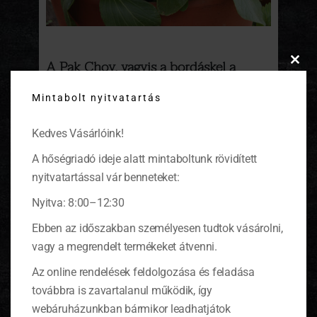
A Pak Choy, vagyis a bordáskel a
Clos
káposztánk kínai rokona
this
Mintabolt nyitvatartás
modu
Angliából kaptam egy zacskó zöldségmagot.
Elültettem, majd a gondos öntözésnek
Kedves Vásárlóink!
köszönhetően szép növénnyé fejlődött.
(tovább…)
A hőségriadó ideje alatt mintaboltunk rövidített
nyitvatartással vár benneteket:
Nyitva: 8:00–12:30
Ebben az időszakban személyesen tudtok vásárolni,
KOSÁR
vagy a megrendelt termékeket átvenni.
Az online rendelések feldolgozása és feladása
0 ITEMS
KOSÁR
továbbra is zavartalanul működik, így
Nincsenek termékek a kosárban.
webáruházunkban bármikor leadhatjátok