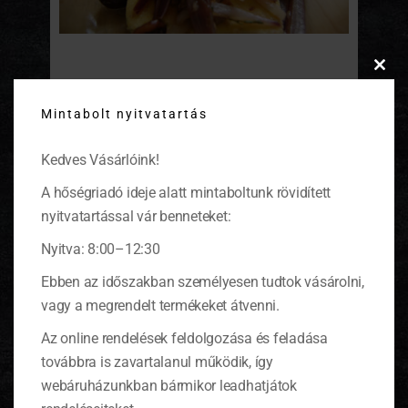
Gombás-hagymás puliszkatál
Clos
this
Mintabolt nyitvatartás
modu
A kukoricadara szinte az egyik legolcsóbb és
legkönnyebben elkészíthető étel. Akár hús
nélkül is lekészíthetjük némi feltéttel. Én
Kedves Vásárlóink!
gombát és hagymát dobtam rá.
(tovább…)
A hőségriadó ideje alatt mintaboltunk rövidített
nyitvatartással vár benneteket:
Nyitva: 8:00–12:30
Ebben az időszakban személyesen tudtok vásárolni,
KOSÁR
vagy a megrendelt termékeket átvenni.
Az online rendelések feldolgozása és feladása
0 ITEMS
KOSÁR
továbbra is zavartalanul működik, így
Nincsenek termékek a kosárban.
webáruházunkban bármikor leadhatjátok