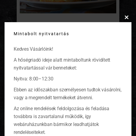
Clos
Faszénen sütött kecskesajt zöldséges
this
Mintabolt nyitvatartás
modu
kuszkusszal
Kedves Vásárlóink!
Ennek az ételnek már a színe is feldobja a
hangulatunkat. Készítsétek el, és legyetek
A hőségriadó ideje alatt mintaboltunk rövidített
vidámak!
(tovább…)
nyitvatartással vár benneteket:
Nyitva: 8:00–12:30
Ebben az időszakban személyesen tudtok vásárolni,
vagy a megrendelt termékeket átvenni.
Az online rendelések feldolgozása és feladása
továbbra is zavartalanul működik, így
webáruházunkban bármikor leadhatjátok
rendeléseiteket.