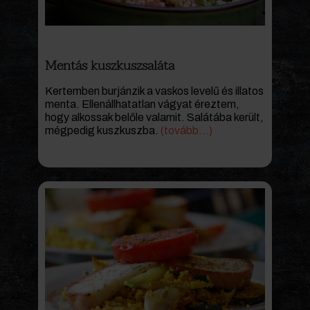
Mentás kuszkuszsaláta
Kertemben burjánzik a vaskos levelű és illatos
menta. Ellenállhatatlan vágyat éreztem,
hogy alkossak belőle valamit. Salátába került,
mégpedig kuszkuszba.
(tovább…)