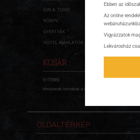
Ebben az időszak
GIN & TONIC
Az online rendel
KÖNYV
webáruházunkban 
GYERTYÁK
Vigyázzatok mag
HOTEL AJÁNLATOK
Lekvárosház csa
KOSÁR
0 ITEMS
KOSÁR
Nincsenek termékek a kosárban.
OLDALTÉRKÉP