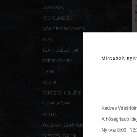
LEKVÁROK
KEGYELMESÉK
AJÁNDÉKCSOMAGOK
TEÁK
TEA KIEGÉSZÍTŐK
Mintabolt nyi
GYEREKEKNEK
NASIK
MÉZEK
BEFŐZÉSI KELLÉKEK
SÜTÉS-FŐZÉS
Kedves Vásárlóin
PEKTIN
A hőségriadó idej
TOSZKÁN SZAPPANOK
Nyitva: 8:00–12:
SZESZES ITALOK