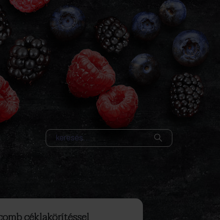
comb céklakörítéssel