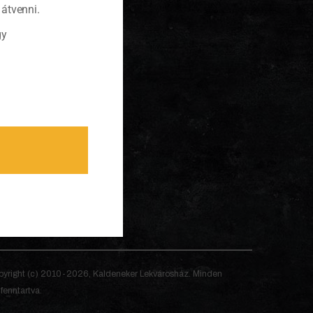
átvenni.
gy
yright (c) 2010-2026, Kaldeneker Lekvárosház. Minden
 fenntartva.