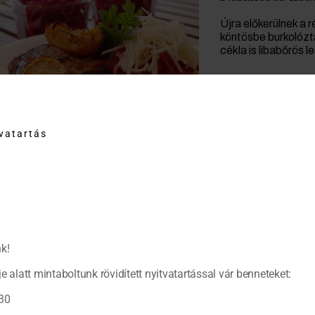
Újra előkerülnek a 
köntösbe burkolózt
cékla is libabőrös 
tvatartás
k!
e alatt mintaboltunk rövidített nyitvatartással vár benneteket:
30