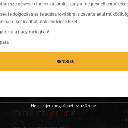
ban személyesen tudtok vásárolni, vagy a megrendelt termékeket 
ések feldolgozása és feladása továbbra is zavartalanul működik, í
bármikor leadhatjátok rendeléseiteket.
atokra a nagy melegben!
pata
RENDBEN
Ne jelenjen meg többet ez az üzenet
Cop
ELÉRHETŐSÉGEK
jog