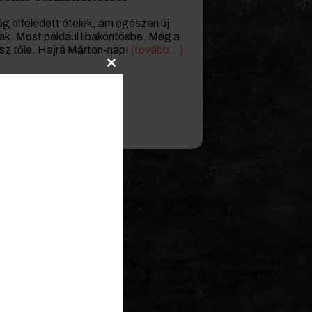
rég elfeledett ételek, ám egészen új
ak. Most például libaköntösbe. Még a
lesz tőle. Hajrá Márton-nap!
(tovább…)
Close
this
module