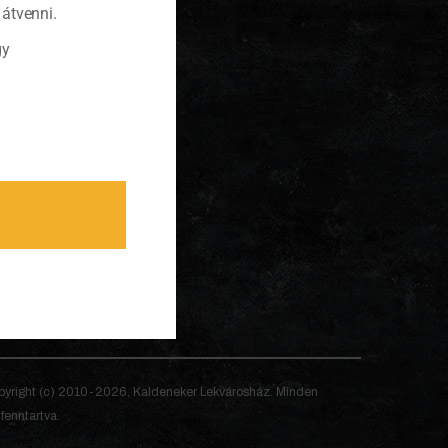
átvenni.
gy
yright (c) 2010-2026, Kaldeneker Lekvárosház. Minden
 fenntartva.