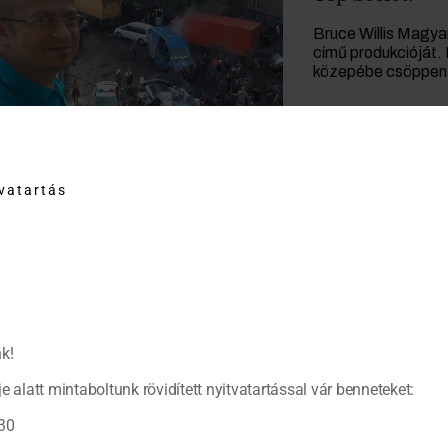
Bruce Willis Magya
című produkcióját. É
közepébe csöppe
tvatartás
k!
e alatt mintaboltunk rövidített nyitvatartással vár benneteket:
30