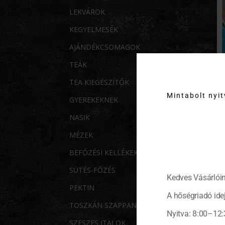
LEKVÁROK
KEGYELMESÉK
AJÁNDÉKCSOMAGOK
TEÁK
TEA KIEGÉSZÍTŐK
Mintabolt nyi
GYEREKEKNEK
NASIK
MÉZEK
BEFŐZÉSI KELLÉKEK
SÜTÉS-FŐZÉS
Kedves Vásárlóin
PEKTIN
A hőségriadó idej
TOSZKÁN SZAPPANOK
Nyitva: 8:00–12:
SZESZES ITALOK