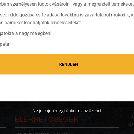
ban személyesen tudtok vásárolni, vagy a megrendelt termékeket 
ések feldolgozása és feladása továbbra is zavartalanul működik, í
bármikor leadhatjátok rendeléseiteket.
atokra a nagy melegben!
pata
RENDBEN
Ne jelenjen meg többet ez az üzenet
Cop
ELÉRHETŐSÉGEK
jog