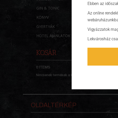
Ebben az időszak
GIN & TONIC
Az online rendel
KÖNYV
webáruházunkban 
GYERTYÁK
Vigyázzatok mag
HOTEL AJÁNLATOK
Lekvárosház csa
KOSÁR
0 ITEMS
KOSÁR
Nincsenek termékek a kosárban.
OLDALTÉRKÉP