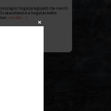
rországon forgatja legújabb Die Hard 5
n akaratlanul is a forgatás kellős
ntem.
(tovább…)
Close
this
module