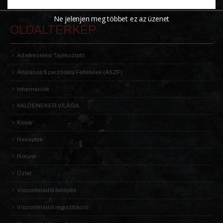
Ne jelenjen meg többet ez az üzenet
OLDALTÉRKÉP
Adatkezelési Tájékoztató
Általános Szerződési Feltételek (ÁSZF)
Információk
KALDENEKER VILÁGA
Kosár
Receptek
Rólunk
Üzlet
Viszonteladói belépés
Viszonteladói regisztráció