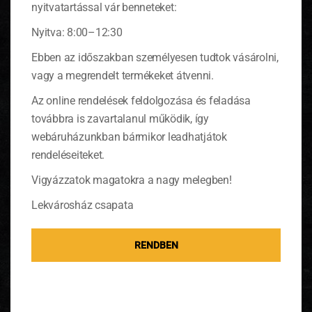
nyitvatartással vár benneteket:
Nyitva: 8:00–12:30
Mentás kuszkuszsaláta
Ebben az időszakban személyesen tudtok vásárolni,
vagy a megrendelt termékeket átvenni.
Kertemben burjánzik a vaskos levelű és illatos
Az online rendelések feldolgozása és feladása
menta. Ellenállhatatlan vágyat éreztem,
hogy alkossak belőle valamit. Salátába került,
továbbra is zavartalanul működik, így
mégpedig kuszkuszba.
(tovább…)
webáruházunkban bármikor leadhatjátok
rendeléseiteket.
Vigyázzatok magatokra a nagy melegben!
Lekvárosház csapata
KOSÁR
RENDBEN
0 ITEMS
KOSÁR
Nincsenek termékek a kosárban.