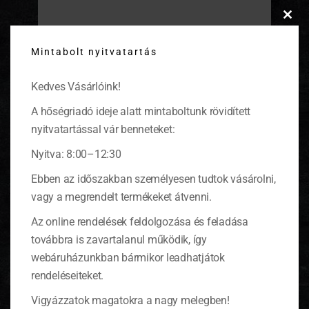
Fahéjas lotyólekvár: édesen csábító
Clos
this
Mintabolt nyitvatartás
modu
Fagylaltra, süteményekre és palacsintára
csorgatva mennyei!
(tovább…)
Kedves Vásárlóink!
A hőségriadó ideje alatt mintaboltunk rövidített
nyitvatartással vár benneteket:
Nyitva: 8:00–12:30
Ebben az időszakban személyesen tudtok vásárolni,
vagy a megrendelt termékeket átvenni.
Az online rendelések feldolgozása és feladása
továbbra is zavartalanul működik, így
webáruházunkban bármikor leadhatjátok
rendeléseiteket.
Vigyázzatok magatokra a nagy melegben!