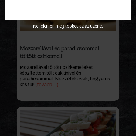
Ne jelenjen meg többet ez az üzenet
Mozzarellával és paradicsommal
töltött csirkemell
Mozarellával töltött csirkemelleket
készítettem sült cukkinivel és
paradicsommal. Nézzétek csak, hogyan is
készül!
(tovább…)