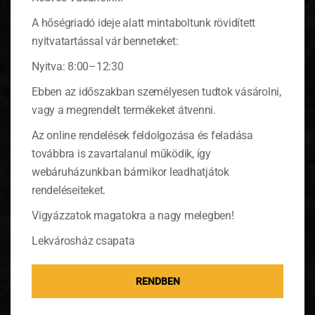
A hőségriadó ideje alatt mintaboltunk rövidített
nyitvatartással vár benneteket:
Nyitva: 8:00–12:30
Radicchio, a sötétben termő saláta
Ebben az időszakban személyesen tudtok vásárolni,
vagy a megrendelt termékeket átvenni.
A radicchio az endíviák családjába tartozik.
Az endívia salátával ellentétben a radicchio
Az online rendelések feldolgozása és feladása
nem annyira keserű, sokkal inkább lágyabb
továbbra is zavartalanul működik, így
ízű. Pikáns, lila levelit nyersen vagy pirítva is
webáruházunkban bármikor leadhatjátok
fogyaszthatjuk.
(tovább…)
rendeléseiteket.
Vigyázzatok magatokra a nagy melegben!
Lekvárosház csapata
RENDBEN