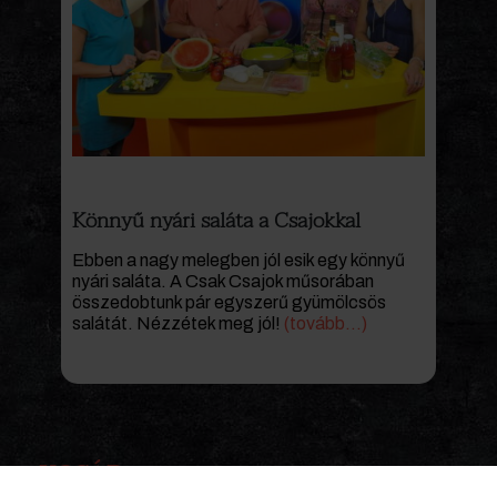
Könnyű nyári saláta a Csajokkal
Ebben a nagy melegben jól esik egy könnyű
nyári saláta. A Csak Csajok műsorában
összedobtunk pár egyszerű gyümölcsös
salátát. Nézzétek meg jól!
(tovább…)
KOSÁR