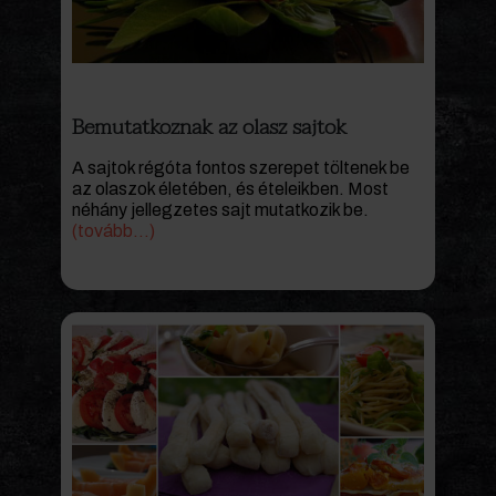
Bemutatkoznak az olasz sajtok
A sajtok régóta fontos szerepet töltenek be
az olaszok életében, és ételeikben. Most
néhány jellegzetes sajt mutatkozik be.
(tovább…)