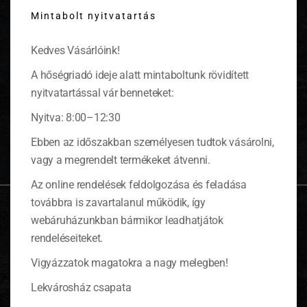
this
Mintabolt nyitvatartás
modu
Kedves Vásárlóink!
A hőségriadó ideje alatt mintaboltunk rövidített
KOSÁR
nyitvatartással vár benneteket:
Nyitva: 8:00–12:30
0 ITEMS
KOSÁR
Nincsenek termékek a kosárban.
Ebben az időszakban személyesen tudtok vásárolni,
vagy a megrendelt termékeket átvenni.
Az online rendelések feldolgozása és feladása
továbbra is zavartalanul működik, így
OLDALTÉRKÉP
webáruházunkban bármikor leadhatjátok
rendeléseiteket.
Adatkezelési Tájékoztató
Vigyázzatok magatokra a nagy melegben!
Általános Szerződési Feltételek (ÁSZF)
Lekvárosház csapata
Információk