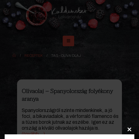
RECEPTEK
TAG -
OLÍVA OLAJ
Olívaolaj – Spanyolország folyékony
aranya
Spanyolországról szinte mindenkinek, a jó
foci, a bikaviadalok, a vérforraló flamenco és
a tüzes borok jutnak az eszébe. Igen ez az
ország a kíváló olívaolajok hazája is.
(tovább…)
Clos