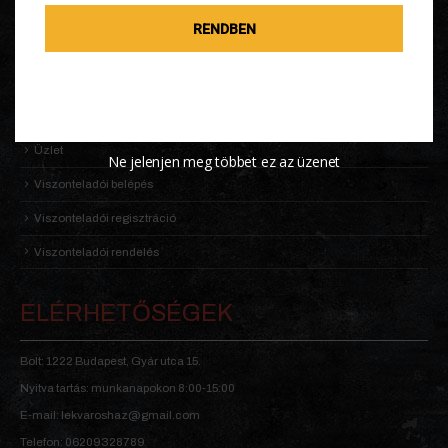
KALDENEKER VILÁGA
RENDBEN
Kosár
Receptek
Rólunk
Üzlet
Ne jelenjen meg többet ez az üzenet
Viszonteladói belépés
Viszonteladói regisztráció
Viszonteladói rendelés
ELÉRHETŐSÉGEK
Bolt: 1222 Budapest, Gyár utca 15.
Nyitva tartás: munkanapokon 8:00-15:00
E-mail: lekvaroshaz@gmail.com
Telefon: 06209328789