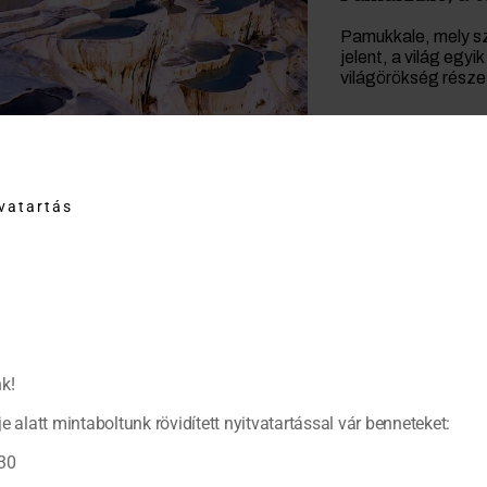
Pamukkale, mely sz
jelent, a világ egy
világörökség része
tvatartás
k!
e alatt mintaboltunk rövidített nyitvatartással vár benneteket:
30