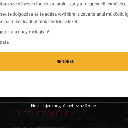
ban személyesen tudtok vásárolni, vagy a megrendelt termékeket 
ések feldolgozása és feladása továbbra is zavartalanul működik, í
bármikor leadhatjátok rendeléseiteket.
atokra a nagy melegben!
pata
RENDBEN
Ne jelenjen meg többet ez az üzenet
Cop
ELÉRHETŐSÉGEK
jog