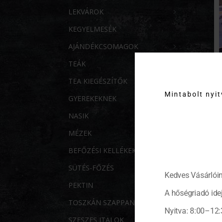
LEKVÁROK
KEGYELMESÉK
AJÁNDÉKCSOMAGOK
TEÁK
TEA KIEGÉSZÍTŐK
Mintabolt nyi
GYEREKEKNEK
NASIK
MÉZEK
BEFŐZÉSI KELLÉKEK
SÜTÉS-FŐZÉS
Kedves Vásárlóin
PEKTIN
A hőségriadó idej
TOSZKÁN SZAPPANOK
Nyitva: 8:00–12:
SZESZES ITALOK