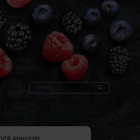
örök gyapotvár