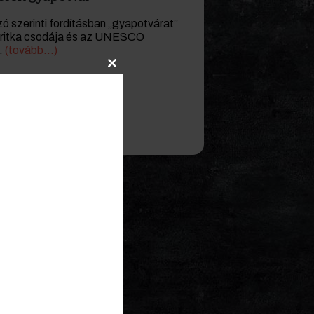
ó szerinti fordításban „gyapotvárat”
ik ritka csodája és az UNESCO
.
(tovább…)
Close
this
module