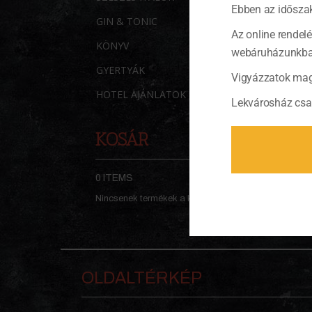
Ebben az időszak
GIN & TONIC
Az online rendel
KÖNYV
webáruházunkban 
GYERTYÁK
Vigyázzatok mag
HOTEL AJÁNLATOK
Lekvárosház csa
KOSÁR
0 ITEMS
KOSÁR
Nincsenek termékek a kosárban.
OLDALTÉRKÉP