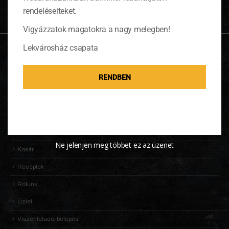
rendeléseiteket.
Vigyázzatok magatokra a nagy melegben!
Lekvárosház csapata
OLDALTÉRKÉP
RENDBEN
Adatkezelési Tájékoztató
Általános Szerződési Feltételek (ÁSZF)
Információk
KALDENEKER VILÁGA
Ne jelenjen meg többet ez az üzenet
Kosár
Receptek
Rólunk
Üzlet
Viszonteladói belépés