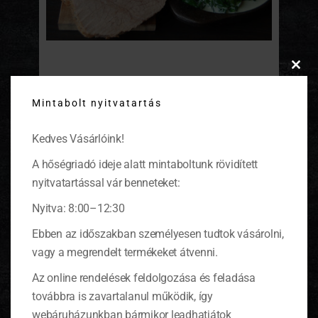
Fehérpecsenye tejszínes spenóttal
Clos
this
Mintabolt nyitvatartás
modu
Ünnepi fogásnak is beillik, de ebédre is jó
szívvel ajánljuk ezt a pecsenyét. Frissen
szedett spenótot használjunk hozzá, és egy
Kedves Vásárlóink!
pohár jól behűtött, könnyű fehérborral
kínáljuk.
(tovább…)
A hőségriadó ideje alatt mintaboltunk rövidített
nyitvatartással vár benneteket:
Nyitva: 8:00–12:30
Ebben az időszakban személyesen tudtok vásárolni,
KOSÁR
vagy a megrendelt termékeket átvenni.
Az online rendelések feldolgozása és feladása
továbbra is zavartalanul működik, így
0 ITEMS
KOSÁR
webáruházunkban bármikor leadhatjátok
Nincsenek termékek a kosárban.