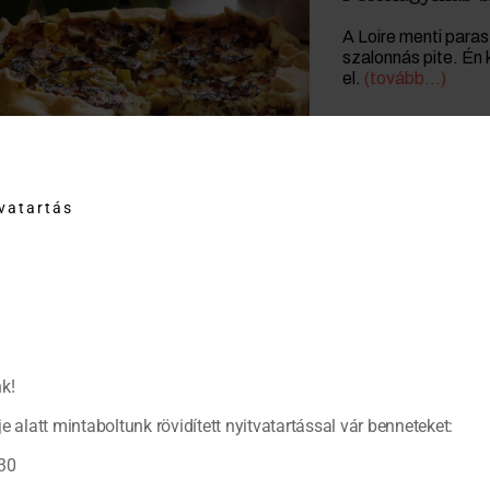
A Loire menti para
szalonnás pite. Én 
el.
(tovább…)
tvatartás
k!
e alatt mintaboltunk rövidített nyitvatartással vár benneteket:
30