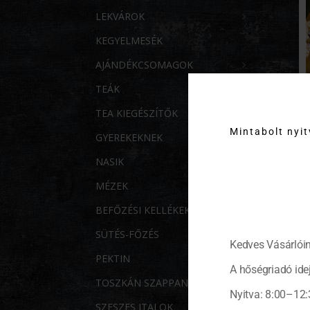
LEKVÁROK
KEGYELMESÉK
AJÁNDÉKCSOMAGOK
TEÁK
TEA KIEGÉSZÍTŐK
Mintabolt nyi
GYEREKEKNEK
NASIK
MÉZEK
BEFŐZÉSI KELLÉKEK
SÜTÉS-FŐZÉS
Kedves Vásárlóin
PEKTIN
A hőségriadó idej
TOSZKÁN SZAPPANOK
Nyitva: 8:00–12:
SZESZES ITALOK