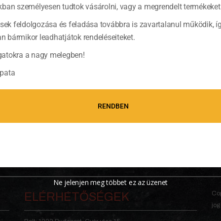
ban személyesen tudtok vásárolni, vagy a megrendelt termékeket 
ések feldolgozása és feladása továbbra is zavartalanul működik, í
bármikor leadhatjátok rendeléseiteket.
atokra a nagy melegben!
pata
RENDBEN
Ne jelenjen meg többet ez az üzenet
Cop
ELÉRHETŐSÉGEK
jog