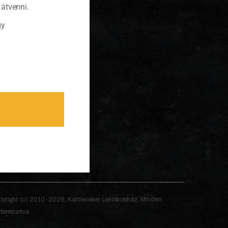
átvenni.
gy
yright (c) 2010-2026, Kaldeneker Lekvárosház. Minden
 fenntartva.