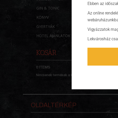
Ebben az időszak
GIN & TONIC
Az online rendel
KÖNYV
webáruházunkban 
GYERTYÁK
Vigyázzatok mag
HOTEL AJÁNLATOK
Lekvárosház csa
KOSÁR
0 ITEMS
KOSÁR
Nincsenek termékek a kosárban.
OLDALTÉRKÉP