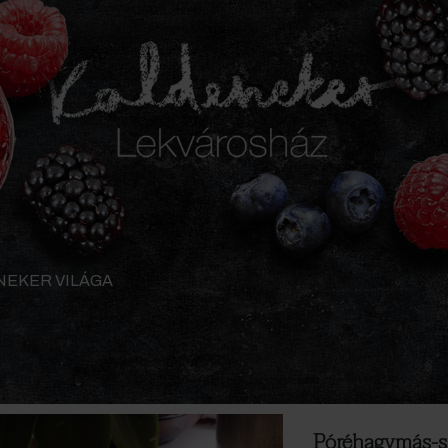
NEKER VILÁGA
Póréhagymás-s