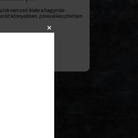
sztok nemzeti étele a hagymás-
kicsit könnyebben, póréval készítettem
Close
this
module