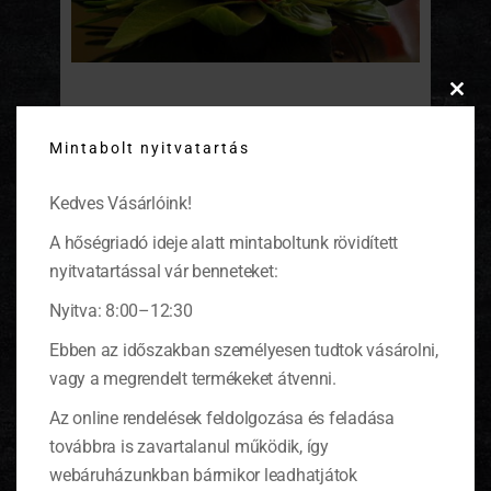
Clos
Bemutatkoznak az olasz sajtok
this
Mintabolt nyitvatartás
modu
A sajtok régóta fontos szerepet töltenek be
az olaszok életében, és ételeikben. Most
Kedves Vásárlóink!
néhány jellegzetes sajt mutatkozik be.
(tovább…)
A hőségriadó ideje alatt mintaboltunk rövidített
nyitvatartással vár benneteket:
Nyitva: 8:00–12:30
Ebben az időszakban személyesen tudtok vásárolni,
KOSÁR
vagy a megrendelt termékeket átvenni.
Az online rendelések feldolgozása és feladása
0 ITEMS
KOSÁR
továbbra is zavartalanul működik, így
Nincsenek termékek a kosárban.
webáruházunkban bármikor leadhatjátok