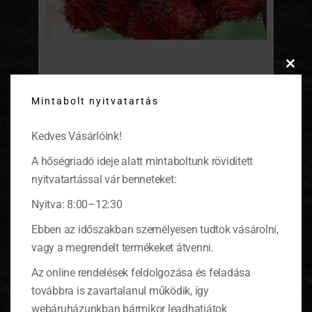
Rambután
Clos
this
Mintabolt nyitvatartás
modu
A rambután Délkelet-Ázsia legkedveltebb
gyümölcsének számít. Nyersen fogyasztják,
az élvezhetetlen héjat késsel felhasítják és
Kedves Vásárlóink!
leválasztják, mert nem tapad hozzá a nagyon
ízletes magköpenyhez.
(tovább…)
A hőségriadó ideje alatt mintaboltunk rövidített
nyitvatartással vár benneteket:
Nyitva: 8:00–12:30
Ebben az időszakban személyesen tudtok vásárolni,
KOSÁR
vagy a megrendelt termékeket átvenni.
Az online rendelések feldolgozása és feladása
továbbra is zavartalanul működik, így
0 ITEMS
KOSÁR
webáruházunkban bármikor leadhatjátok
Nincsenek termékek a kosárban.