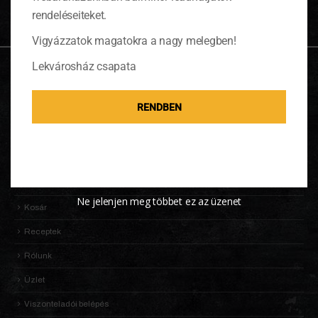
rendeléseiteket.
Vigyázzatok magatokra a nagy melegben!
Lekvárosház csapata
OLDALTÉRKÉP
RENDBEN
Adatkezelési Tájékoztató
Általános Szerződési Feltételek (ÁSZF)
Információk
KALDENEKER VILÁGA
Ne jelenjen meg többet ez az üzenet
Kosár
Receptek
Rólunk
Üzlet
Viszonteladói belépés