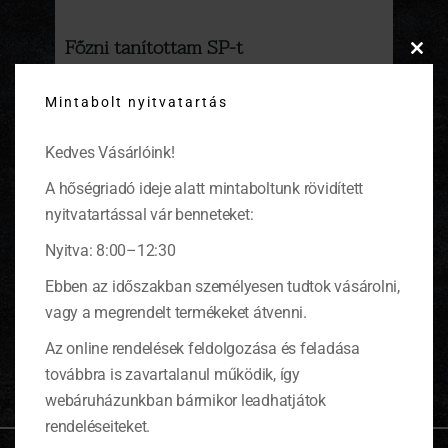
Főzni tanítottam SP-t
Clos
Szombaton láthattátok a TV2 Magellán című
this
Mintabolt nyitvatartás
műsorában, miként tanult meg pár perc alatt
modu
elkészíteni egy trendi kaját a tinisztár.
(tovább…)
Kedves Vásárlóink!
A hőségriadó ideje alatt mintaboltunk rövidített
nyitvatartással vár benneteket:
Nyitva: 8:00–12:30
KOSÁR
Ebben az időszakban személyesen tudtok vásárolni,
vagy a megrendelt termékeket átvenni.
0 ITEMS
KOSÁR
Az online rendelések feldolgozása és feladása
Nincsenek termékek a kosárban.
továbbra is zavartalanul működik, így
webáruházunkban bármikor leadhatjátok
rendeléseiteket.