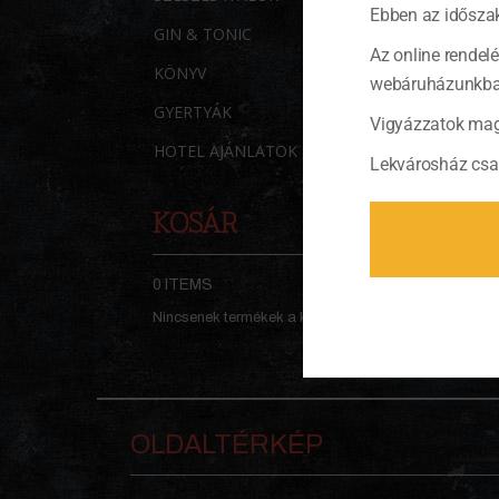
Ebben az időszak
GIN & TONIC
Az online rendel
KÖNYV
webáruházunkban 
GYERTYÁK
Vigyázzatok mag
HOTEL AJÁNLATOK
Lekvárosház csa
KOSÁR
0 ITEMS
KOSÁR
Nincsenek termékek a kosárban.
OLDALTÉRKÉP