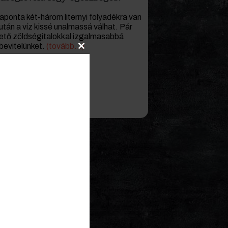
ponta két-három liternyi folyadékra van
tán a víz kissé unalmassá válhat. Pár
thető zöldségitalokkal izgalmasabbá
bevitelünket.
(tovább…)
Close
this
module