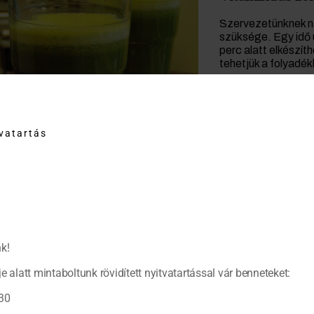
Szervezetünknek na
szüksége. Egy idő u
perc alatt elkészí
tehetjük a folyadék
tvatartás
k!
e alatt mintaboltunk rövidített nyitvatartással vár benneteket:
30