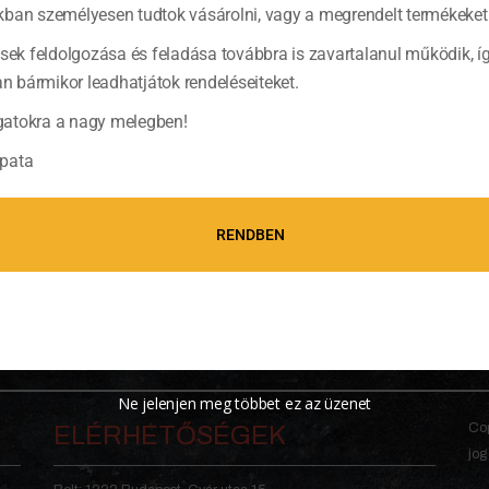
ban személyesen tudtok vásárolni, vagy a megrendelt termékeket 
ések feldolgozása és feladása továbbra is zavartalanul működik, í
bármikor leadhatjátok rendeléseiteket.
atokra a nagy melegben!
pata
RENDBEN
Ne jelenjen meg többet ez az üzenet
Cop
ELÉRHETŐSÉGEK
jog