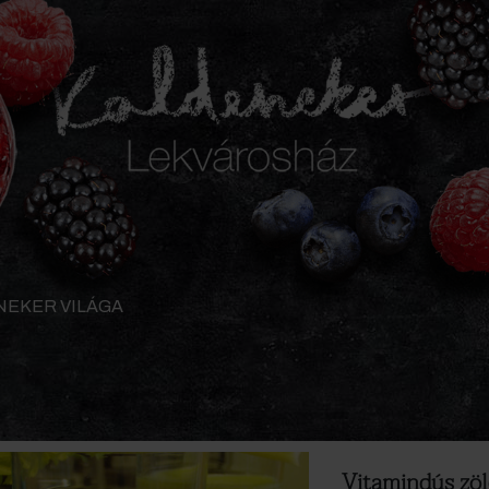
NEKER VILÁGA
Vitamindús zöl