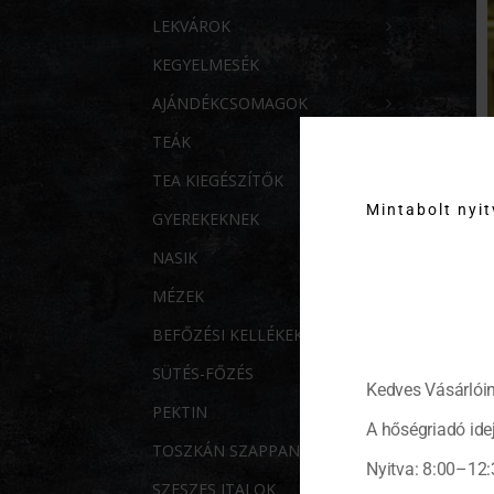
LEKVÁROK
KEGYELMESÉK
AJÁNDÉKCSOMAGOK
TEÁK
TEA KIEGÉSZÍTŐK
Mintabolt nyi
GYEREKEKNEK
NASIK
MÉZEK
BEFŐZÉSI KELLÉKEK
SÜTÉS-FŐZÉS
Kedves Vásárlóin
PEKTIN
A hőségriadó idej
TOSZKÁN SZAPPANOK
Nyitva: 8:00–12:
SZESZES ITALOK