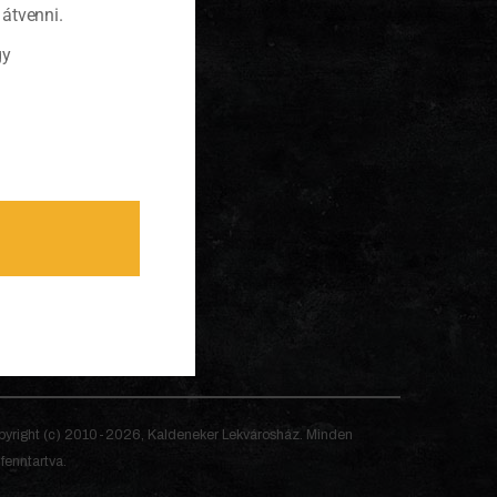
átvenni.
gy
yright (c) 2010-2026, Kaldeneker Lekvárosház. Minden
 fenntartva.