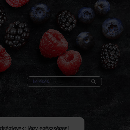
dséglevek: légy egészséges!