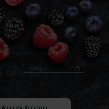
sak ünnepi alkalmakra