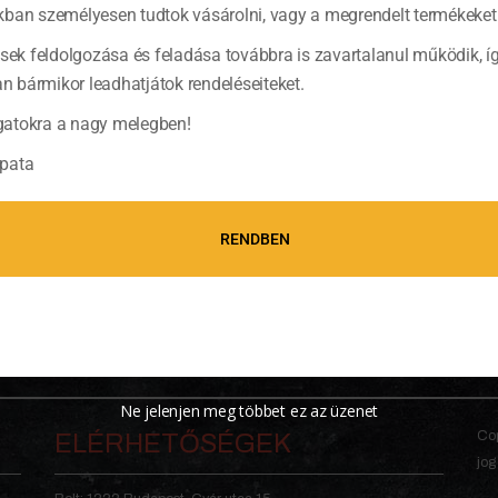
ban személyesen tudtok vásárolni, vagy a megrendelt termékeket 
ések feldolgozása és feladása továbbra is zavartalanul működik, í
bármikor leadhatjátok rendeléseiteket.
atokra a nagy melegben!
pata
RENDBEN
Ne jelenjen meg többet ez az üzenet
Cop
ELÉRHETŐSÉGEK
jog