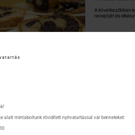
A következőkben eg
receptjét és elkés
tvatartás
k!
e alatt mintaboltunk rövidített nyitvatartással vár benneteket:
30