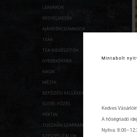
LEKVÁROK
KEGYELMESÉK
AJÁNDÉKCSOMAGOK
TEÁK
TEA KIEGÉSZÍTŐK
Mintabolt nyi
GYEREKEKNEK
NASIK
MÉZEK
BEFŐZÉSI KELLÉKEK
SÜTÉS-FŐZÉS
Kedves Vásárlóin
PEKTIN
A hőségriadó idej
TOSZKÁN SZAPPANOK
Nyitva: 8:00–12:
SZESZES ITALOK