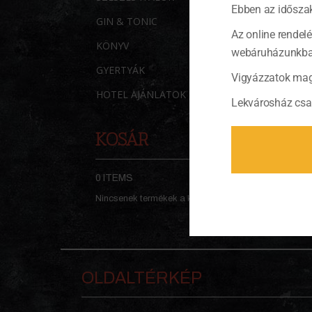
Ebben az időszak
GIN & TONIC
Az online rendel
KÖNYV
webáruházunkban 
GYERTYÁK
Vigyázzatok mag
HOTEL AJÁNLATOK
Lekvárosház csa
KOSÁR
0 ITEMS
KOSÁR
Nincsenek termékek a kosárban.
OLDALTÉRKÉP