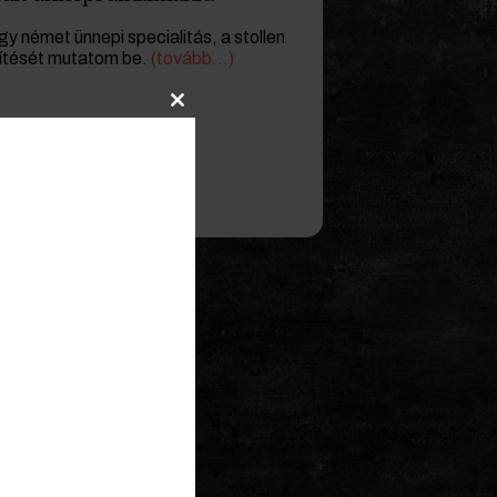
y német ünnepi specialitás, a stollen
zítését mutatom be.
(tovább…)
Close
this
module