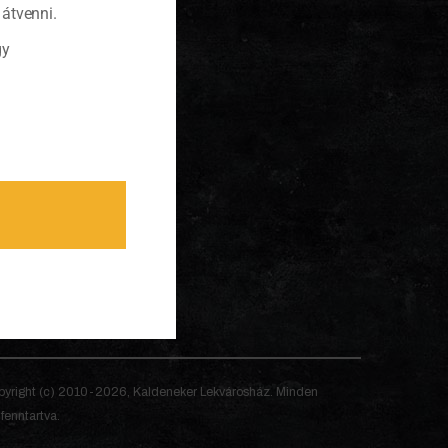
átvenni.
gy
yright (c) 2010-2026, Kaldeneker Lekvárosház. Minden
 fenntartva.