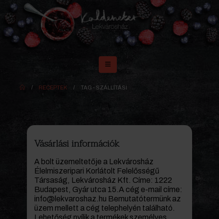
RECEPTEK
TAG -
SZÁLLÍTÁSI
Vásárlási információk
A bolt üzemeltetője a Lekvárosház
Élelmiszeripari Korlátolt Felelősségű
Társaság, Lekvárosház Kft. Címe: 1222
Budapest, Gyár utca 15.A cég e-mail címe:
info@lekvaroshaz.hu Bemutatótermünk az
üzem mellett a cég telephelyén található.
Lehetőség nyílik a termékek személyes