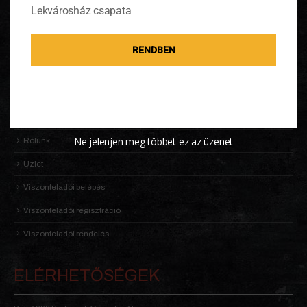
Adatkezelési Tájékoztató
Lekvárosház csapata
Általános Szerződési Feltételek (ÁSZF)
Információk
RENDBEN
KALDENEKER VILÁGA
Kosár
Receptek
Ne jelenjen meg többet ez az üzenet
Rólunk
Üzlet
Viszonteladói belépés
Viszonteladói regisztráció
Viszonteladói rendelés
ELÉRHETŐSÉGEK