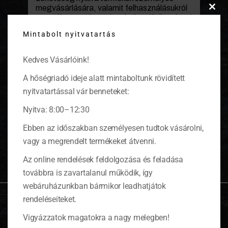
megvásárlására, valamit felhasználásukról
Clos
személyes tanácsot is adunk. Vállalkozásunk
this
fő tevékenysége a tartósított élelmiszerek
Mintabolt nyitvatartás
modu
előállítása, forgalmazása. Fő...
Kedves Vásárlóink!
A hőségriadó ideje alatt mintaboltunk rövidített
nyitvatartással vár benneteket:
KOSÁR
Nyitva: 8:00–12:30
Ebben az időszakban személyesen tudtok vásárolni,
0 ITEMS
KOSÁR
vagy a megrendelt termékeket átvenni.
Nincsenek termékek a kosárban.
Az online rendelések feldolgozása és feladása
továbbra is zavartalanul működik, így
webáruházunkban bármikor leadhatjátok
rendeléseiteket.
OLDALTÉRKÉP
Vigyázzatok magatokra a nagy melegben!