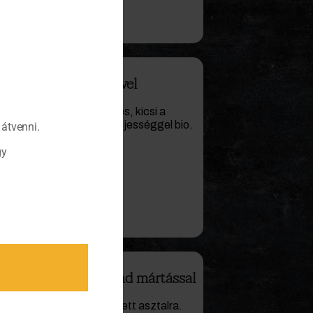
zelleres krumplipürével
ztása nagyon egészséges, kicsi a
 életmódjából adódóan teljességgel bio.
átvenni.
gy
rvasbélszín cumberland mártással
 Ajánlom a vasárnapi terített asztalra.