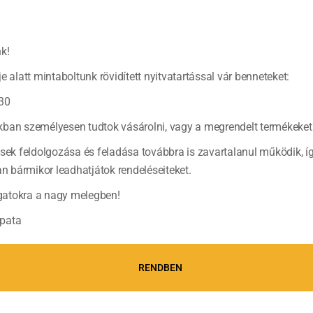
k!
e alatt mintaboltunk rövidített nyitvatartással vár benneteket:
Párolt szarvas 
30
A vadhúsok fogyas
zsírtartalma, és az
ban személyesen tudtok vásárolni, vagy a megrendelt termékeket 
(tovább…)
ések feldolgozása és feladása továbbra is zavartalanul működik, í
bármikor leadhatjátok rendeléseiteket.
atokra a nagy melegben!
pata
RENDBEN
Grillezett sza
Igazi ünnepi fogás.