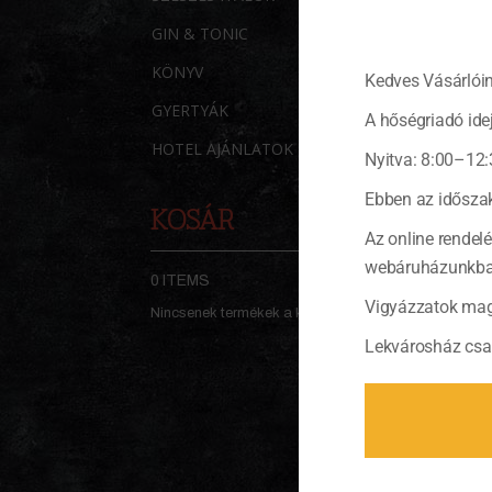
GIN & TONIC
KÖNYV
Kedves Vásárlóin
GYERTYÁK
A hőségriadó idej
HOTEL AJÁNLATOK
Nyitva: 8:00–12:
Ebben az időszak
KOSÁR
Az online rendel
webáruházunkban 
0 ITEMS
KOSÁR
Vigyázzatok mag
Nincsenek termékek a kosárban.
Lekvárosház csa