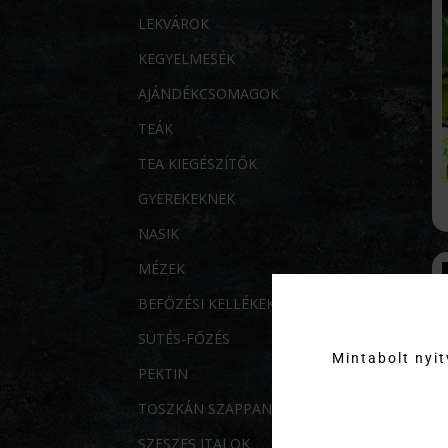
LEKVÁROK
KEGYELMESÉK
AJÁNDÉKCSOMAGOK
TEÁK
TEA KIEGÉSZÍTŐK
GYEREKEKNEK
NASIK
MÉZEK
BEFŐZÉSI KELLÉKEK
SÜTÉS-FŐZÉS
Mintabolt nyi
PEKTIN
TOSZKÁN SZAPPANOK
SZESZES ITALOK