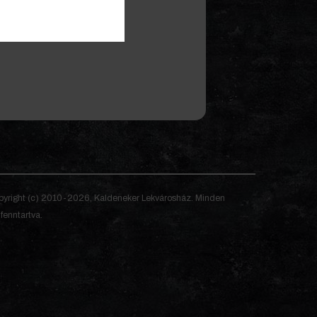
assülttel!
(tovább…)
yright (c) 2010-2026, Kaldeneker Lekvárosház. Minden
 fenntartva.