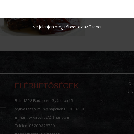
Ünnepeljetek szarv
Ne jelenjen meg többet ez az üzenet
Cop
ELÉRHETŐSÉGEK
jog
Bolt: 1222 Budapest, Gyár utca 15.
Nyitva tartás: munkanapokon 8:00-15:00
E-mail: lekvaroshaz@gmail.com
Telefon: 06209328789