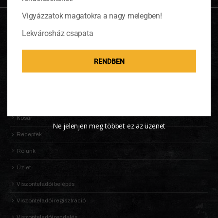
Vigyázzatok magatokra a nagy melegben!
OLDALTÉRKÉP
Lekvárosház csapata
Adatkezelési Tájékoztató
RENDBEN
Általános Szerződési Feltételek (ÁSZF)
Információk
KALDENEKER VILÁGA
Kosár
Ne jelenjen meg többet ez az üzenet
Receptek
Rólunk
Üzlet
Viszonteladói belépés
Viszonteladói regisztráció
Viszonteladói rendelés