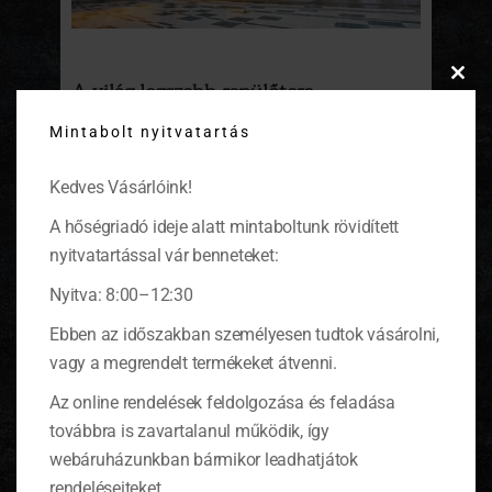
A világ legszebb repülőtere
Clos
this
Mintabolt nyitvatartás
„Azon fáradoztunk, hogy egy olyan repülőtéri
modu
környezetett hozzunk létre, aminek a világon
nincs párja.” Az érzés olyan mintha az első
Kedves Vásárlóink!
osztályon utaznál.
(tovább…)
A hőségriadó ideje alatt mintaboltunk rövidített
nyitvatartással vár benneteket:
Nyitva: 8:00–12:30
Ebben az időszakban személyesen tudtok vásárolni,
KOSÁR
vagy a megrendelt termékeket átvenni.
Az online rendelések feldolgozása és feladása
0 ITEMS
KOSÁR
továbbra is zavartalanul működik, így
Nincsenek termékek a kosárban.
webáruházunkban bármikor leadhatjátok
rendeléseiteket.