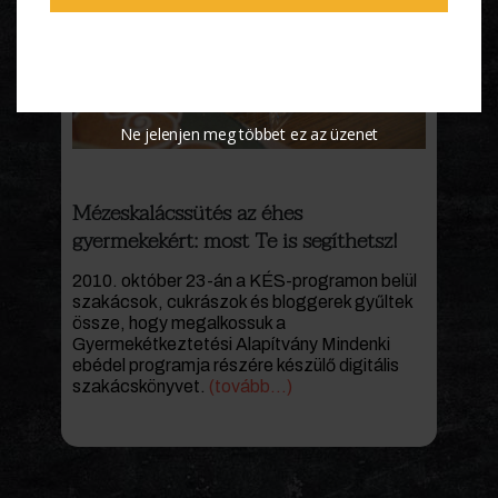
Ne jelenjen meg többet ez az üzenet
Mézeskalácssütés az éhes
gyermekekért: most Te is segíthetsz!
2010. október 23-án a KÉS-programon belül
szakácsok, cukrászok és bloggerek gyűltek
össze, hogy megalkossuk a
Gyermekétkeztetési Alapítvány Mindenki
ebédel programja részére készülő digitális
szakácskönyvet.
(tovább…)