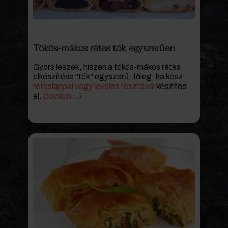
Tökös-mákos rétes tök egyszerűen
Gyors leszek, hiszen a tökös-mákos rétes
elkészítése "tök" egyszerű, főleg, ha kész
réteslappal vagy leveles tésztával
készíted
el.
(tovább…)