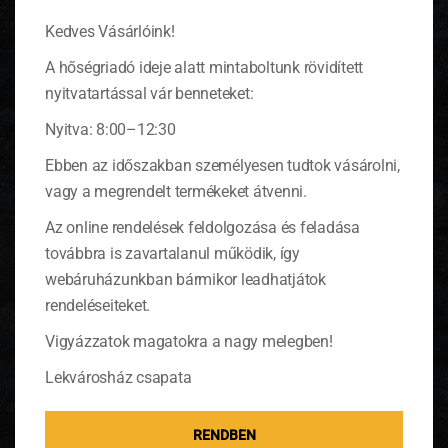
Kedves Vásárlóink!
A hőségriadó ideje alatt mintaboltunk rövidített
nyitvatartással vár benneteket:
Nyitva: 8:00–12:30
Lementünk spárgába a Csajokkal
Ebben az időszakban személyesen tudtok vásárolni,
vagy a megrendelt termékeket átvenni.
Szakács vendégként egy sajtos-spárgás
pite receptet vittem a Csajoknak, viszont a
Az online rendelések feldolgozása és feladása
spárgaszezonra való tekintettel több tippet
továbbra is zavartalanul működik, így
is adtam a fogyókúrázóknak is a növény
elkészítéséhez.
(tovább…)
webáruházunkban bármikor leadhatjátok
rendeléseiteket.
Vigyázzatok magatokra a nagy melegben!
Lekvárosház csapata
RENDBEN