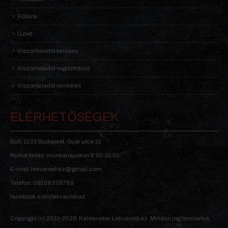
Rólunk
Üzlet
Viszonteladói belépés
Viszonteladói regisztráció
Viszonteladói rendelés
ELÉRHETŐSÉGEK
Bolt: 1222 Budapest, Gyár utca 15.
Nyitva tartás: munkanapokon 8:00-15:00
E-mail: lekvaroshaz@gmail.com
Telefon: 06209328789
facebook.com/lekvaroshaz
Copyright (c) 2010-2026, Kaldeneker Lekvárosház. Minden jog fenntartva.