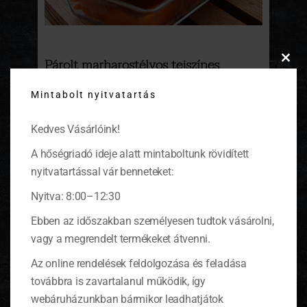
Párolt marharostélyos tejszínes
Clos
krumplival
this
Mintabolt nyitvatartás
modu
Régi menzaízeket felelevenítő fogás. Bár a
mártás nem a tipikus vadas szósz, inkább
Kedves Vásárlóink!
egy lágyabb zöldséges ízvilág öleli körül.
(tovább…)
A hőségriadó ideje alatt mintaboltunk rövidített
nyitvatartással vár benneteket:
Nyitva: 8:00–12:30
Ebben az időszakban személyesen tudtok vásárolni,
KOSÁR
vagy a megrendelt termékeket átvenni.
Az online rendelések feldolgozása és feladása
0 ITEMS
KOSÁR
továbbra is zavartalanul működik, így
Nincsenek termékek a kosárban.
webáruházunkban bármikor leadhatjátok