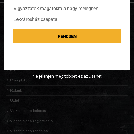
Vigyázzatok magatokra a nagy melegben!
OLDALTÉRKÉP
Lekvárosház csapata
Adatkezelési Tájékoztató
RENDBEN
Általános Szerződési Feltételek (ÁSZF)
Információk
KALDENEKER VILÁGA
Kosár
Ne jelenjen meg többet ez az üzenet
Receptek
Rólunk
Üzlet
Viszonteladói belépés
Viszonteladói regisztráció
Viszonteladói rendelés