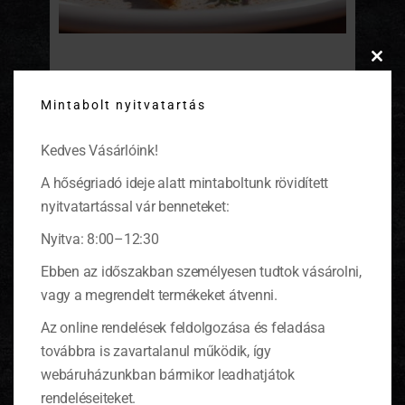
Clos
Hálaadási tökpite
this
Mintabolt nyitvatartás
modu
Észak-Amerikában a tökpitét hálaadáskor
készítik, ajánlom nektek, nem csak hálás
Kedves Vásárlóink!
napokra!
(tovább…)
A hőségriadó ideje alatt mintaboltunk rövidített
nyitvatartással vár benneteket:
Nyitva: 8:00–12:30
KOSÁR
Ebben az időszakban személyesen tudtok vásárolni,
vagy a megrendelt termékeket átvenni.
Az online rendelések feldolgozása és feladása
0 ITEMS
KOSÁR
Nincsenek termékek a kosárban.
továbbra is zavartalanul működik, így
webáruházunkban bármikor leadhatjátok
rendeléseiteket.