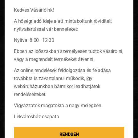
Kedves Vásárlóink!
A hőségriadó ideje alatt mintaboltunk rövidített
nyitvatartással vár benneteket:
Nyitva: 8:00–12:30
Ebben az időszakban személyesen tudtok vásárolni,
vagy a megrendelt termékeket átvenni.
Az online rendelések feldolgozása és feladása
Szendvicstekercs: vendéglátás
továbbra is zavartalanul működik, így
tortillával
webáruházunkban bármikor leadhatjátok
rendeléseiteket.
Unalmasnak találod a szendvicseket?
Használj laposkenyeret vagy tortillát és máris
Vigyázzatok magatokra a nagy melegben!
különleges lesz.
(tovább…)
Lekvárosház csapata
RENDBEN