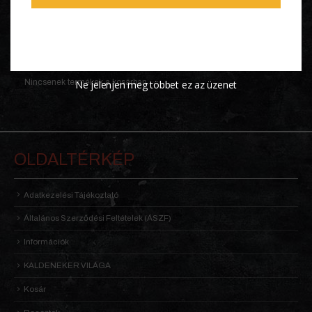
KOSÁR
0 ITEMS
KOSÁR
Nincsenek termékek a kosárban.
Ne jelenjen meg többet ez az üzenet
OLDALTÉRKÉP
Adatkezelési Tájékoztató
Általános Szerződési Feltételek (ÁSZF)
Információk
KALDENEKER VILÁGA
Kosár