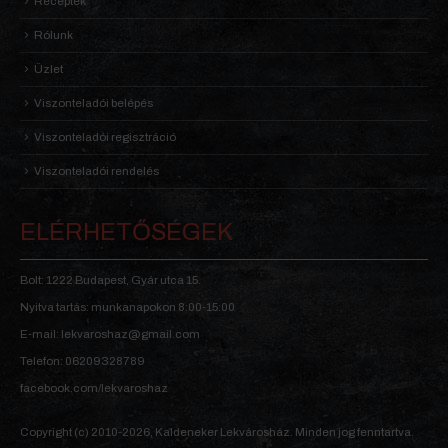
Receptek
Rólunk
Üzlet
Viszonteladói belépés
Viszonteladói regisztráció
Viszonteladói rendelés
ELÉRHETŐSÉGEK
Bolt: 1222 Budapest, Gyár utca 15.
Nyitva tartás: munkanapokon 8:00-15:00
E-mail: lekvaroshaz@gmail.com
Telefon: 06209328789
facebook.com/lekvaroshaz
Copyright (c) 2010-2026, Kaldeneker Lekvárosház. Minden jog fenntartva.