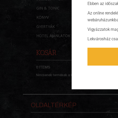
Ebben az időszak
GIN & TONIC
Az online rendel
KÖNYV
webáruházunkban 
GYERTYÁK
Vigyázzatok mag
HOTEL AJÁNLATOK
Lekvárosház csa
KOSÁR
0 ITEMS
KOSÁR
Nincsenek termékek a kosárban.
OLDALTÉRKÉP