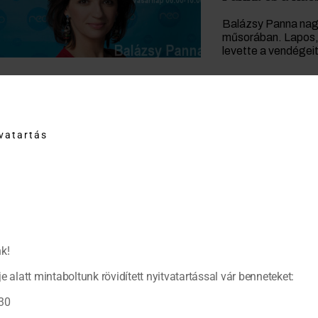
Balázsy Panna nagy
műsorában. Lapos, 
levette a vendégeit
Rókagombás őz
tvatartás
Igazi mesés erdei e
Vacsoracsatában el
k!
e alatt mintaboltunk rövidített nyitvatartással vár benneteket:
30