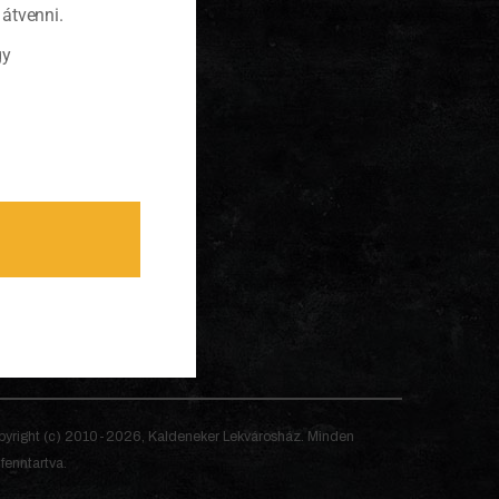
átvenni.
gy
yright (c) 2010-2026, Kaldeneker Lekvárosház. Minden
 fenntartva.