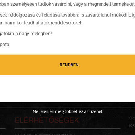
ban személyesen tudtok vásárolni, vagy a megrendelt termékeket 
ések feldolgozása és feladása továbbra is zavartalanul működik, í
bármikor leadhatjátok rendeléseiteket.
atokra a nagy melegben!
pata
RENDBEN
Ne jelenjen meg többet ez az üzenet
Cop
ELÉRHETŐSÉGEK
jog