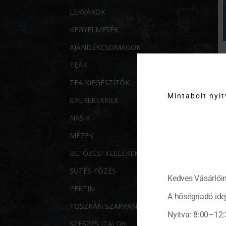
LEKVÁROK
KEGYELMESÉK
AJÁNDÉKCSOMAGOK
TEÁK
TEA KIEGÉSZÍTŐK
Mintabolt nyi
GYEREKEKNEK
NASIK
MÉZEK
BEFŐZÉSI KELLÉKEK
SÜTÉS-FŐZÉS
Kedves Vásárlóin
PEKTIN
A hőségriadó idej
TOSZKÁN SZAPPANOK
Nyitva: 8:00–12:
SZESZES ITALOK