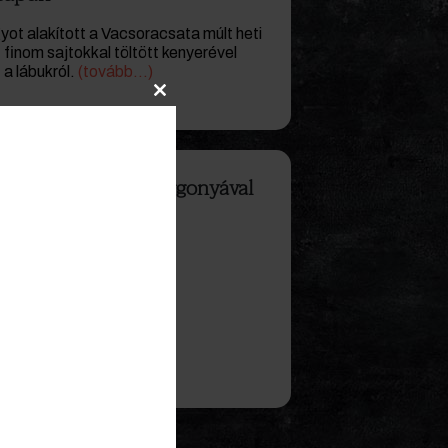
ot alakított a Vacsoracsata múlt heti
finom sajtokkal töltött kenyerével
 a lábukról.
(tovább…)
Close
this
module
ragu mézes apróburgonyával
ledel, amit Nagy Sanyi a
 is készített.
(tovább…)