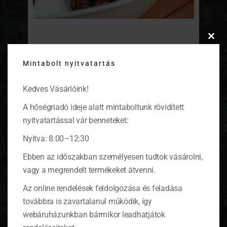
Paradicsomos rakott padlizsán
Clos
this
Mintabolt nyitvatartás
modu
A padlizsán sosem volt a magyar konyha
kedvenc zöldsége, de az olasz kaják és a
vegetáriánus étkezés terjedése óta egyre
Kedves Vásárlóink!
népszerűbb.
(tovább…)
A hőségriadó ideje alatt mintaboltunk rövidített
nyitvatartással vár benneteket:
Nyitva: 8:00–12:30
Ebben az időszakban személyesen tudtok vásárolni,
KOSÁR
vagy a megrendelt termékeket átvenni.
Az online rendelések feldolgozása és feladása
0 ITEMS
KOSÁR
továbbra is zavartalanul működik, így
Nincsenek termékek a kosárban.
webáruházunkban bármikor leadhatjátok