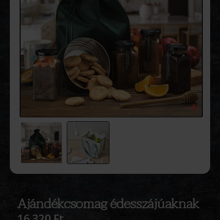
Ajándékcsomag édesszájúaknak
16 320
Ft