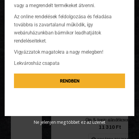
vagy a megrendelt termékeket átvenni.
Az online rendelések feldolgozása és feladása
továbbra is zavartalanul működik, így
webáruházunkban bármikor leadhatjátok
rendeléseiteket.
Vigyázzatok magatokra a nagy melegben!
Lekvárosház csapata
RENDBEN
Gin & tonic ajándékcsomag
Ne jelenjen meg többet ez az üzenet
11 310
Ft