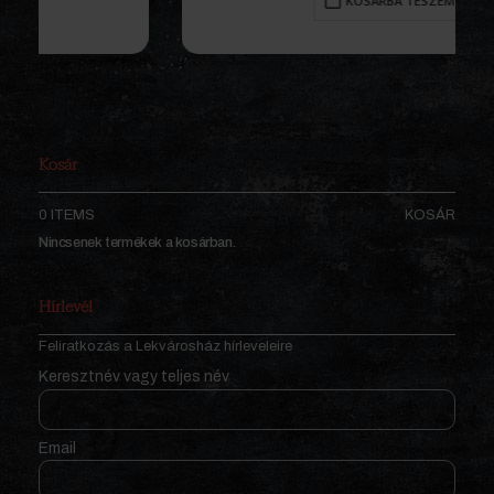
KOSÁRBA TESZEM
Kosár
0 ITEMS
KOSÁR
Nincsenek termékek a kosárban.
Hírlevél
Feliratkozás a Lekvárosház hírleveleire
Keresztnév vagy teljes név
Email